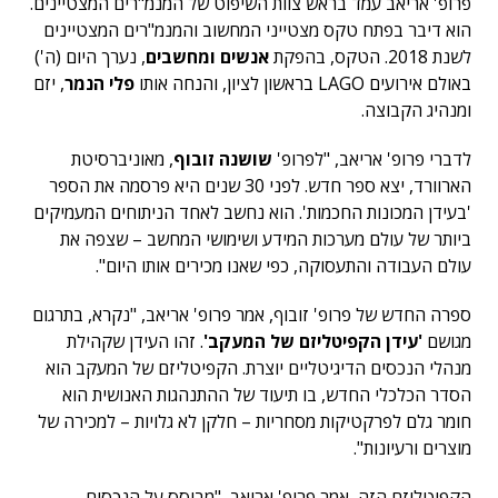
פרופ' אריאב עמד בראש צוות השיפוט של המנמ"רים המצטיינים.
הוא דיבר בפתח טקס מצטייני המחשוב והמנמ"רים המצטיינים
לשנת 2018. הטקס, בהפקת
אנשים ומחשבים
, נערך היום (ה')
באולם אירועים LAGO בראשון לציון, והנחה אותו
פלי הנמר
, יזם
ומנהיג הקבוצה.
לדברי פרופ' אריאב, "לפרופ'
שושנה זובוף
, מאוניברסיטת
הארוורד, יצא ספר חדש. לפני 30 שנים היא פרסמה את הספר
'בעידן המכונות החכמות'. הוא נחשב לאחד הניתוחים המעמיקים
ביותר של עולם מערכות המידע ושימושי המחשב – שצפה את
עולם העבודה והתעסוקה, כפי שאנו מכירים אותו היום".
ספרה החדש של פרופ' זובוף, אמר פרופ' אריאב, "נקרא, בתרגום
מגושם
'עידן הקפיטליזם של המעקב'
. זהו העידן שקהילת
מנהלי הנכסים הדיגיטליים יוצרת. הקפיטליזם של המעקב הוא
הסדר הכלכלי החדש, בו תיעוד של ההתנהגות האנושית הוא
חומר גלם לפרקטיקות מסחריות – חלקן לא גלויות – למכירה של
מוצרים ורעיונות".
הקפיטליזם הזה, אמר פרופ' אריאב, "מבוסס על הנכסים