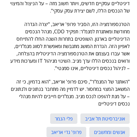
דיגיטליים עסקיים חדשים, ויותר חשוב מזה – על הניצול והמיצוי
של הנכסים הללו, לשם יצירת עסק עסקי".
הטרנספורמציה הזו, הסביר פרופ' אריאב, "יצרה הגדרה
מחודשת ומאתגרת למנמ"ר: תפקיד CDO, מנהל הנכסים
הדיגיטליים בארגון. השופטים בתחרות השנה החלו להתייחס
לאפיון הזה. הגדרת המושג מתגבשת ומאפשרת לסווג מנמ"רים,
אשר עברו בעצמם את הטרנספורמציה הדיגיטלית בהצלחה,
ורואים בנכסים הללו ערך מניב. השינוי מניהול IT ומערכות מידע
– לניהול נכסים דיגיטליים, אינו סמנטי".
"האתגר של המנמ"ר", סיכם פרופ' אריאב, "הוא בדמיון, כי זה
המשאב המצוי במחסור. יש לדמיין מה מתחבר בנתונים ולנתונים
– על מנת להופכו לנכס מניב. מנמ"רים חייבים להיות מנהלי
נכסים דיגיטליים
אוניברסיטת תל אביב
פלי הנמר
אנשים ומחשבים
פרופ' גדי אריאב