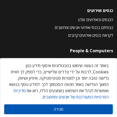
כנסים ואירועים
הכנסים והאירועים שלנו
נצפיתם בכנסי ואירועי אנשים ומחשבים
לקראת כנסים ואירועים קרובים
People & Computers
About Us
באתר זה נעשה שימוש בטכנולוגיות איסוף מידע כגון
Privacy Policy
Cookies, לרבות על ידי צדדים שלישיים, כדי לספק לך חווית
Contact Us
גלישה טובה יותר וכן למטרות סטטיסטיקה, איפיון ושיווק.
Our Events
המשך הגלישה באתר מהווה הסכמתך לכך. למידע נוסף בנושא
ואפשרות לנהל את השימוש באמצעים הללו, ראו את
מדיניות
הפרטיות המעודכנת של אנשים ומחשבים
.
אנשים ומחשבים © 2026 – כל הזכויות שמורות
סגירה
Created by