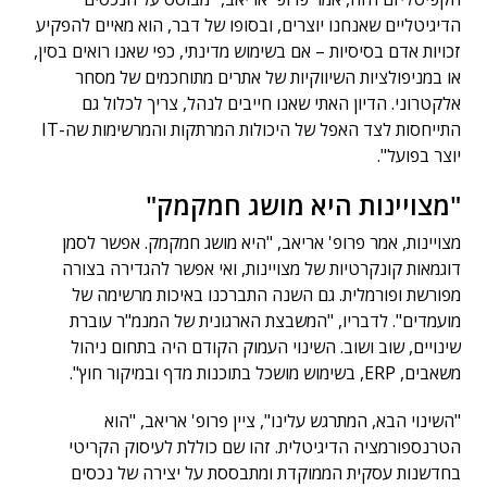
הדיגיטליים שאנחנו יוצרים, ובסופו של דבר, הוא מאיים להפקיע
זכויות אדם בסיסיות – אם בשימוש מדינתי, כפי שאנו רואים בסין,
או במניפולציות השיווקיות של אתרים מתוחכמים של מסחר
אלקטרוני. הדיון האתי שאנו חייבים לנהל, צריך לכלול גם
התייחסות לצד האפל של היכולות המרתקות והמרשימות שה-IT
יוצר בפועל".
"מצויינות היא מושג חמקמק"
מצויינות, אמר פרופ' אריאב, "היא מושג חמקמק. אפשר לסמן
דוגמאות קונקרטיות של מצויינות, ואי אפשר להגדירה בצורה
מפורשת ופורמלית. גם השנה התברכנו באיכות מרשימה של
מועמדים". לדבריו, "המשבצת הארגונית של המנמ"ר עוברת
שינויים, שוב ושוב. השינוי העמוק הקודם היה בתחום ניהול
משאבים, ERP, בשימוש מושכל בתוכנות מדף ובמיקור חוץ".
"השינוי הבא, המתרגש עלינו", ציין פרופ' אריאב, "הוא
הטרנספורמציה הדיגיטלית. זהו שם כוללת לעיסוק הקריטי
בחדשנות עסקית הממוקדת ומתבססת על יצירה של נכסים