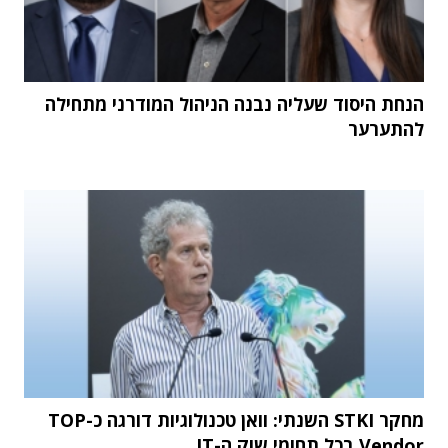
הנחת היסוד שעליה נבנה הניהול המודרני מתחילה
להתערער
מחקר STKI השנתי: וואן טכנולוגיות דורגה כ-TOP
Vendor בכל תחומי שוק ה-IT