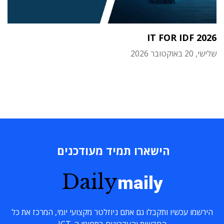
IT FOR IDF 2026
שלישי, 20 באוקטובר 2026
הישארו תמיד מעודכנים
Daily
maily
הירשמו עכשיו ותקבלו גם אתם ניוזלטר מקצועי יומי, המרכז את כל