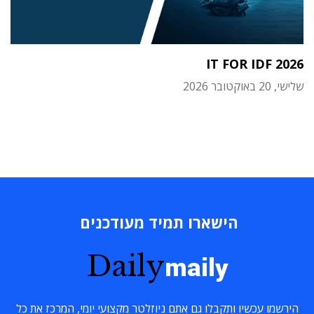
IT FOR IDF 2026
שלישי, 20 באוקטובר 2026
הישארו תמיד מעודכנים
Daily
maily
הירשמו עכשיו ותקבלו גם אתם ניוזלטר מקצועי יומי, המרכז את כל