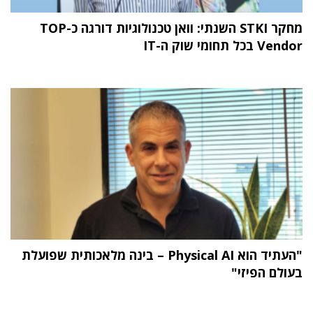
מחקר STKI השנתי: וואן טכנולוגיות דורגה כ-TOP
Vendor בכל תחומי שוק ה-IT
"העתיד הוא Physical AI – בינה מלאכותית שפועלת
בעולם הפיזי"