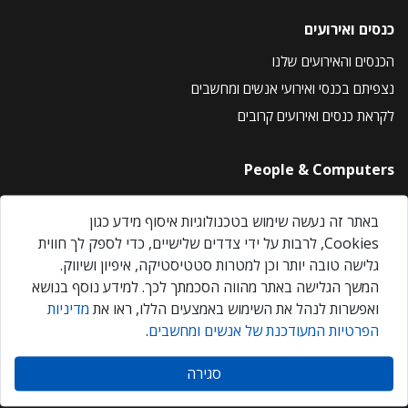
כנסים ואירועים
הכנסים והאירועים שלנו
נצפיתם בכנסי ואירועי אנשים ומחשבים
לקראת כנסים ואירועים קרובים
People & Computers
About Us
באתר זה נעשה שימוש בטכנולוגיות איסוף מידע כגון
Privacy Policy
Cookies, לרבות על ידי צדדים שלישיים, כדי לספק לך חווית
Contact Us
גלישה טובה יותר וכן למטרות סטטיסטיקה, איפיון ושיווק.
Our Events
המשך הגלישה באתר מהווה הסכמתך לכך. למידע נוסף בנושא
ואפשרות לנהל את השימוש באמצעים הללו, ראו את
מדיניות
הפרטיות המעודכנת של אנשים ומחשבים
.
אנשים ומחשבים © 2026 – כל הזכויות שמורות
סגירה
Created by