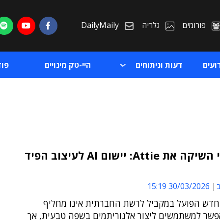
פורומים
גלריה
DailyMaily
ועים
דעות וניתוחים
היי-טק מינויים
פו
בלוסקיי השיקה את Attie: יישום AI לעיצוב הפיד
ת
ב
30/03/2026 15:19
ת
חדש הפועל במקביל לרשת החברתית אינו מחליף
פשר למשתמשים ליצור אלגוריתמים בשפה טבעית, אך