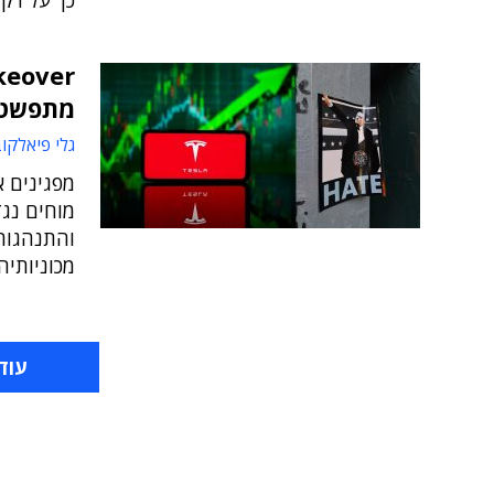
כך על רקע שינויים
מתפשטת
גלי פיאלקו
מפגינים 
מוחים נג
והתנהגותו
מכוניותי
עוד