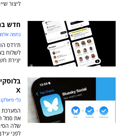
ליצור שיי
חדש בת'
נחמה אלמו
ת'רדס הו
לשלוח בא
יצירת חשב
בלוסקיי
X
גלי פיאלקו
המערכת ה
את סמל ה
שלה הסיבה
לפני עידן