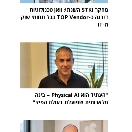
מחקר STKI השנתי: וואן טכנולוגיות
דורגה כ-TOP Vendor בכל תחומי שוק
ה-IT
"העתיד הוא Physical AI – בינה
מלאכותית שפועלת בעולם הפיזי"