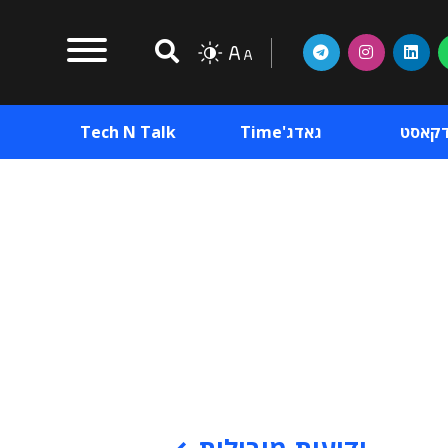
דקאסט
גאדג'Time
Tech N Talk
וכן פרסומי
תוכן פרסומי
וכן פרסומי