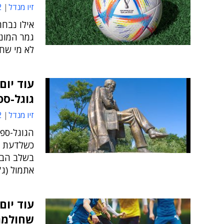
זיו מנדל
3
אילו נבחר
גמר המונד
לא מי ש
עוד יום
גוגל-ספ
זיו מנדל
9
הגוגל-ספ
כשלדעת ר
בשלב הבתי
אתמול (ג'
שחולמת