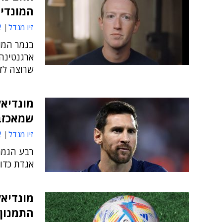
המונדי
זיו מנדל
4
בגמר המונ
ארגנטינה-
שרוצה לז
שמאכזבת
זיו מנדל
8
רבע הגמר 
אגדת כדו
התמנון ו