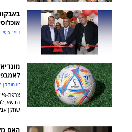
באבקום
אוכלוסי
דיילי ציפי
לאמבפה
זיו מנדל
4
צרפת-פייס
הדשא, למנ
שחקן ענק
האם מל