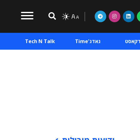
דקאסט
גאדג'Time
Tech N Talk
וכן פרסומי
תוכן פרסומי
וכן פרסומי