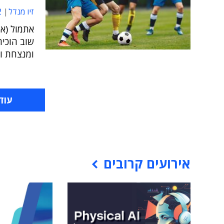
זיו מנדל
9
אתמול (א'
ומנצחת וק
עוד
אירועים קרובים