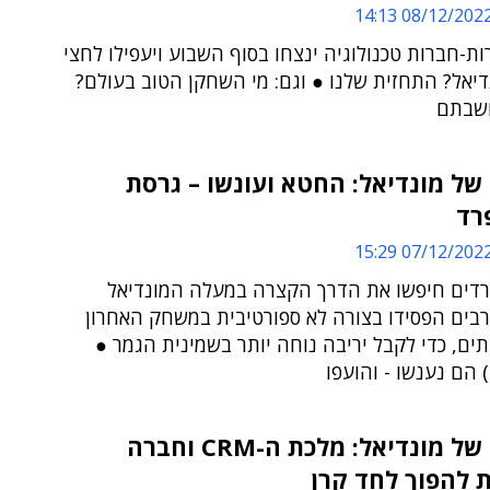
08/12/2022 14:1
ות-חברות טכנולוגיה ינצחו בסוף השבוע ויעפילו לחצי
יאל? התחזית שלנו ● וגם: מי השחקן הטוב בעולם?
חשבתם
 של מונדיאל: החטא ועונשו – גרסת
רד
07/12/2022 15:2
רדים חיפשו את הדרך הקצרה במעלה המונדיאל
בים הפסידו בצורה לא ספורטיבית במשחק האחרון
ם, כדי לקבל יריבה נוחה יותר בשמינית הגמר ●
) הם נענשו - והועפו
עוד יום של מונדיאל: מלכת ה-CRM וחברה
 להפוך לחד קרן