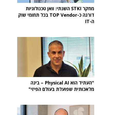
מחקר STKI השנתי: וואן טכנולוגיות
דורגה כ-TOP Vendor בכל תחומי שוק
ה-IT
"העתיד הוא Physical AI – בינה
מלאכותית שפועלת בעולם הפיזי"