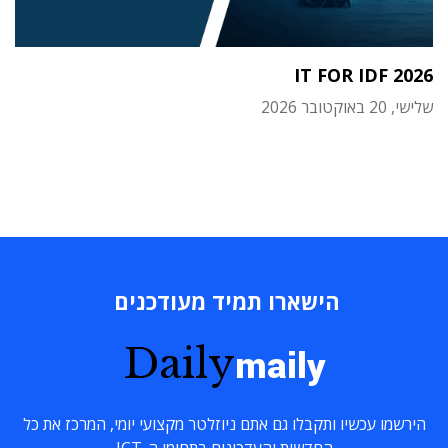
IT FOR IDF 2026
שלישי, 20 באוקטובר 2026
הישארו תמיד מעודכנים
Daily
maily
הירשמו עכשיו ותקבלו גם אתם ניוזלטר מקצועי יומי, המרכז את כל