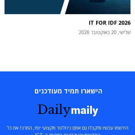
IT FOR IDF 2026
שלישי, 20 באוקטובר 2026
הישארו תמיד מעודכנים
Daily
maily
הירשמו עכשיו ותקבלו גם אתם ניוזלטר מקצועי יומי, המרכז את כל