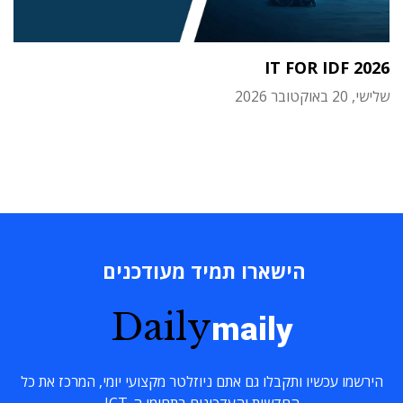
IT FOR IDF 2026
שלישי, 20 באוקטובר 2026
הישארו תמיד מעודכנים
Daily
maily
הירשמו עכשיו ותקבלו גם אתם ניוזלטר מקצועי יומי, המרכז את כל