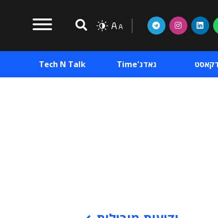
דקאסט
גאדג'Time
Tech N Talk
וכן פרסומי
תוכן פרסומי
וכן פרסומי