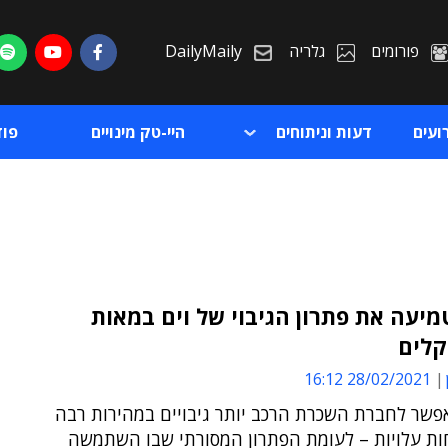
פורומים
גלריה
DailyMaily
ועים
דעות וניתוחים
היי-טק מינויים
פו
יעה את פתרון הגיבוי של וים במאות
קלים
ת
28/02/2021 16:12
ת
פשר לחברת השכרת הרכב יותר גיבויים במהירות רבה
חות עלויות – לעומת הפתרון המסורתי שבו השתמשה