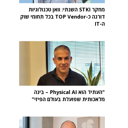
מחקר STKI השנתי: וואן טכנולוגיות
דורגה כ-TOP Vendor בכל תחומי שוק
ה-IT
"העתיד הוא Physical AI – בינה
מלאכותית שפועלת בעולם הפיזי"