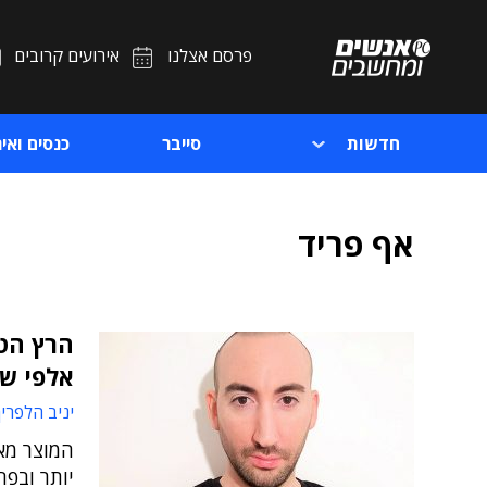
פרסם אצלנו
אירועים קרובים
חדשות
סייבר
כנסים ואיר
אף פריד
הרץ הטמ
אלפי ש
יניב הלפרין
המוצר מא
יותר ובפ