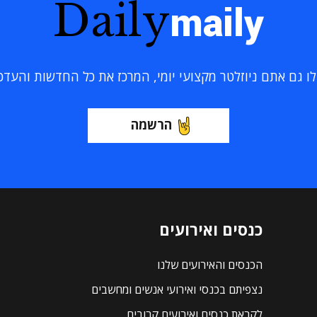
Daily
maily
 גם אתם ניוזלטר מקצועי יומי, המרכז את כל החדשות והעדכוני
הרשמה
כנסים ואירועים
הכנסים והאירועים שלנו
נצפיתם בכנסי ואירועי אנשים ומחשבים
לקראת כנסים ואירועים קרובים