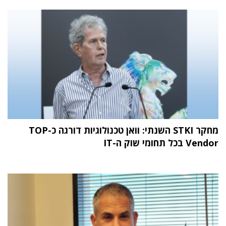
מחקר STKI השנתי: וואן טכנולוגיות דורגה כ-TOP
Vendor בכל תחומי שוק ה-IT