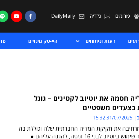
פורומים
גלריה
DailyMaily
ועים
דעות וניתוחים
היי-טק מינויים
פו
ה חסמה את יוטיוב לקטינים – גוגל
 בצעדים משפטיים
ת
ב
31/07/2025 15:32
ת
רחיבה את חקיקת המדיה החברתית שלה וכוללת בה
כעת איסור שימוש ביוטיוב לבני 16 ומטה, להגנה עליהם ●