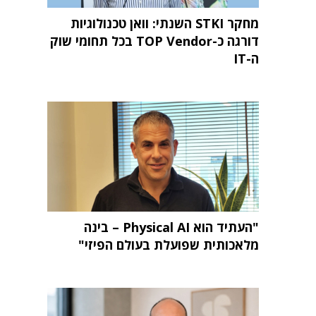
מחקר STKI השנתי: וואן טכנולוגיות
דורגה כ-TOP Vendor בכל תחומי שוק
ה-IT
"העתיד הוא Physical AI – בינה
מלאכותית שפועלת בעולם הפיזי"