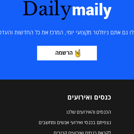
Daily
maily
 גם אתם ניוזלטר מקצועי יומי, המרכז את כל החדשות והעדכוני
הרשמה
כנסים ואירועים
הכנסים והאירועים שלנו
נצפיתם בכנסי ואירועי אנשים ומחשבים
לקראת כנסים ואירועים קרובים