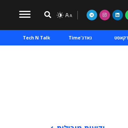
דקאסט
גאדג'Time
Tech N Talk
וכן פרסומי
תוכן פרסומי
וכן פרסומי