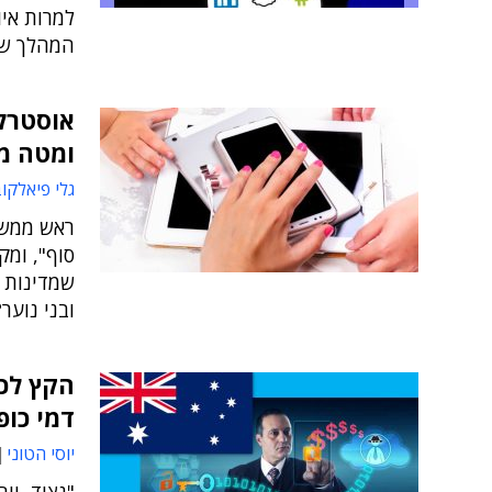
למרות אי
המהלך שי
ומטה מ
גלי פיאלקו
ראש ממשלת
סוף", ומק
שמדינות א
ובני נוער?
הקץ לכ
דמי כופ
יוסי הטוני