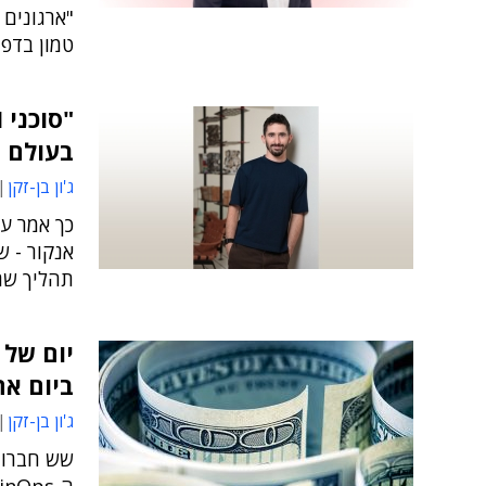
טמון בדפד
בעולם 
ג'ון בן-זקן
כך אמר עי
תהליך שרץ
ביום אח
ג'ון בן-זקן