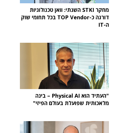
מחקר STKI השנתי: וואן טכנולוגיות
דורגה כ-TOP Vendor בכל תחומי שוק
ה-IT
"העתיד הוא Physical AI – בינה
מלאכותית שפועלת בעולם הפיזי"