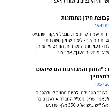
שירותי הקבצים בתצורות SAN
02/
ת יעמוד שריג צור, מנכ"ל אנקור, שתגייס
מטרת המהלך - ליצור שחקן משמעותי
ו - בעולמות התשתיות, הווירטואליזציה,
דע ומיחשוב הענן", אמר צור
ר: "החזון והמנהיגות הם שיהפכו
26/
לצורך הפרויקט, להיות מחויב לו ולהפנים
", אמר שריג, מנכ"ל החברה ● רענן ביבר,
מנכ"ל VMware ישראל: "יש בישראל כ-350 אלף שרתים