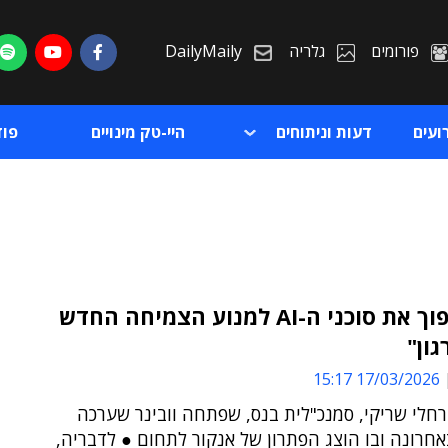
פורומים
גלריה
DailyMaily
ועים
דעות וניתוחים
היי-טק מינויים
פו
"יש להפוך את סוכני ה-AI למנוע הצמיחה החדש
ון"
ת
17/03/2026 15:17
ת
חלי שריקי, סמנכ"לית בנס, שפתחה וובינר שערכה
חרונה ובו הוצג הפתרון של אנקור לתחום ● לדבריה,