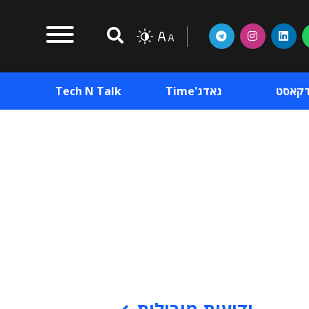
דקאסט
גאדג'Time
Tech N Talk
וכן פרסומי
תוכן פרסומי
וכן פרסומי