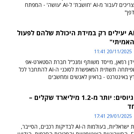
"ארגונים צריכים לעבור מ-AI 'חושבת' ל-AI 'עושה' - המפתח
פן"
"סוכני AI יעילים רק במידת היכולת שלהם לפעול
האמיתי"
20/11/2025 11:41
דן רמאן, מייסד משותף ומנכ"ל חברת הסטארט-אפ
אנקור - שפיתחה תשתית המאפשרת לסוכני ה-AI להתחבר לכל
 באינטרנט - בראיון לאנשים ומחשבים
יום של גיוסים: יותר מ-1.2 מיליארד שקלים –
ד
29/01/2025 17:41
שש חברות ישראליות, בעולמות ה-AI לבדיקות רכבים, הסייבר,