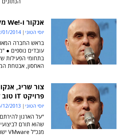
הנתונים ו
אנקור ו-!We מקבוצת חילן מתמזגות
יוסי הטוני
01/2014 15:41
בראש החברה המאוחד
עובדים נוספים ● "
בתחומי הפעילות שלנ
האחסון, אבטחת המי
צור שריג, אנקו
פרויקט IT טוב למצטיין"
יוסי הטוני
12/2013 10:57
"על הארגון להירתם 
שהוא תורם לביצועיו