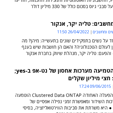
ה-FinOps, החשבוניות האוטומטיות והמכירות החכמות, הודיעו
סבבי גיוס בסכום כולל של 330 מיליון דולר
חשבים: טליה יקר, אנקור
ים ומחשבים
26/04/2022 11:50
ד על נשים בתפקידים שונים בתעשייה: מיהן? מה
 לעולם הטכנולוגיה? והאם הן חושבות שיש בענף
והפעם: טליה יקר, מנהלת שיווק בחברת אנקור
אנקור הטמיעה מערכות אחסון של נט-אפ ב-yes;
חצי מיליון שקלים
09/06/2015 17:24
מערכת ההפעלה האחודה Clustered Data ONTAP הוטמעה
ות השידור ומאפשרת זמני נפילה אפסיים של
 היא משרתת את סביבות הווירטואליזציה, בסיסי