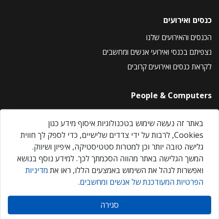
כנסים ואירועים
הכנסים והאירועים שלנו
נצפיתם בכנסי ואירועי אנשים ומחשבים
לקראת כנסים ואירועים קרובים
People & Computers
About Us
באתר זה נעשה שימוש בטכנולוגיות איסוף מידע כגון
Privacy Policy
Cookies, לרבות על ידי צדדים שלישיים, כדי לספק לך חווית
Contact Us
גלישה טובה יותר וכן למטרות סטטיסטיקה, איפיון ושיווק.
Our Events
המשך הגלישה באתר מהווה הסכמתך לכך. למידע נוסף בנושא
ואפשרות לנהל את השימוש באמצעים הללו, ראו את
מדיניות
הפרטיות המעודכנת של אנשים ומחשבים
.
אנשים ומחשבים © 2026 – כל הזכויות שמורות
סגירה
Created by