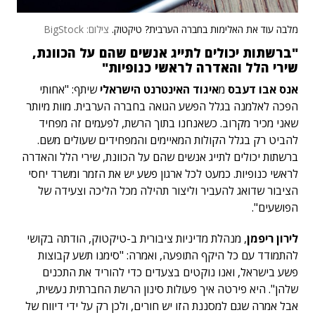
מלבה עוד את האלימות בחברה הערבית? טיקטוק.
צילום: BigStock
"ברשתות יכולים לתייג אנשים שהם על הכוונת,
שירי הלל והאדרה לראשי כנופיות"
אנס אבו דעבס
מ
איגוד האינטרנט הישראלי
שיתף: "אחותי
הפכה לאלמנה בגלל הפשע הגואה בחברה הערבית. מוות מיותר
שאני מכיר מקרוב. כשאנחנו בתוך הרשת, לפעמים זה מפחיד
להביט רק בגלל הקולות המאיימים והמפחידים שעולים משם.
ברשתות יכולים לתייג אנשים שהם על הכוונת, שירי הלל והאדרה
לראשי כנופיות. כמעט לכל ארגון פשע יש את הזמר ומשרד יחסי
הציבור שדואג להעביר וליצור תהילה מכל הליכה וצעידה של
הפושעים".
לירון ריפמן
, מנהלת מדיניות ציבורית ב-טיקטוק, הודתה בקושי
להתמודד עם כל היקף התופעה, ואמרה: "סימנו תשע קבוצות
פשע בישראל, ואנו נוקטים בצעדים כדי להוריד את התכנים
שלהן". היא פירטה איך פעולות סינון הרשת החברתית נעשית,
אבל אמרה שגם למסננת הזו יש חורים, ולכן רק על ידי דיווח של