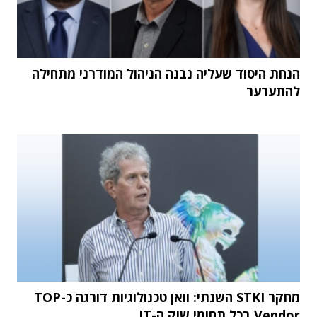
הנחת היסוד שעליה נבנה הניהול המודרני מתחילה
להתערער
מחקר STKI השנתי: וואן טכנולוגיות דורגה כ-TOP
Vendor בכל תחומי שוק ה-IT