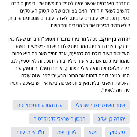
החברה האזרחית אפשר יהיה לטפל בתופעות אלו. ריפמן סירבה
להשיב לשאלות היו"ר, האם בצוותים של טיקטוק העוסקים
בסינון תכנים יש עובדים ערבים, ולא רק עובדים שמבינים ערבית,
שלא תמיד מכירים את כל הניבים והדקויות.
יהודה בן יעקב
, מנהל מדיניות בחברת
מטא
: "הדברים שעלו כאן
ייבדקו בצורה רצינית. המדיניות שלנו היא חד-משמעית ונושא
האלימות מאוד בולט בה למניעה, אבל תמיד האכיפה היא פחות
מהמדיניות. גם אם נביא עוד מיליון בודקי תוכן, זה לא יספיק לנו.
בינה מלאכותית תהיה אולי הפתרון, ואנחנו משלבים ומשקיעים
המון בטכנולוגיה לזהות את התוכן הבעייתי לפני שזה עולה.
האכיפה היא גלובלית ואין צוותי אכיפה בישראל. יש באיכפה תמיד
עוד מה לשפר".
איגוד האינטרנט הישראלי
ועדת המדע והטכנולוגיה
יהודה בן יעקב
המכון הישראלי לדמוקרטיה
טיקטוק
מטא
לירון ריפמן
ח"כ איימן עודה