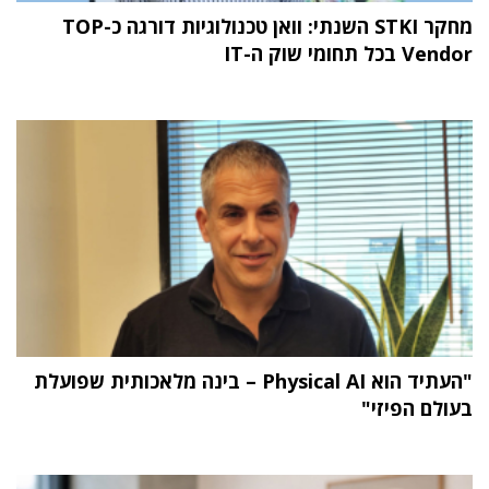
מחקר STKI השנתי: וואן טכנולוגיות דורגה כ-TOP
Vendor בכל תחומי שוק ה-IT
"העתיד הוא Physical AI – בינה מלאכותית שפועלת
בעולם הפיזי"