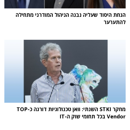
הנחת היסוד שעליה נבנה הניהול המודרני מתחילה
להתערער
מחקר STKI השנתי: וואן טכנולוגיות דורגה כ-TOP
Vendor בכל תחומי שוק ה-IT