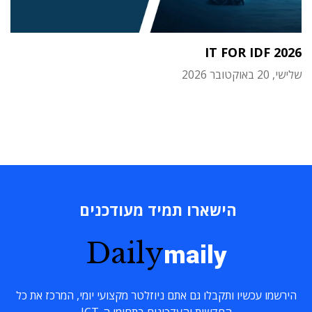
IT FOR IDF 2026
שלישי, 20 באוקטובר 2026
הישארו תמיד מעודכנים
Daily
maily
הירשמו עכשיו ותקבלו גם אתם ניוזלטר מקצועי יומי, המרכז את כל