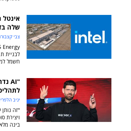
אינטל ר
שלה בד
צבי קצבורג
לבניית ת
חשמל למפעליה 
"AI 
לתהליכי
יניב הלפרין
בינה מלאכ