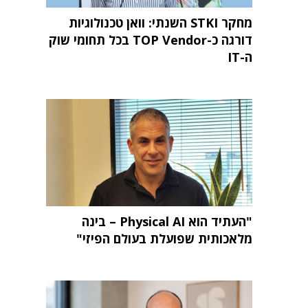
מחקר STKI השנתי: וואן טכנולוגיות
דורגה כ-TOP Vendor בכל תחומי שוק
ה-IT
"העתיד הוא Physical AI – בינה
מלאכותית שפועלת בעולם הפיזי"