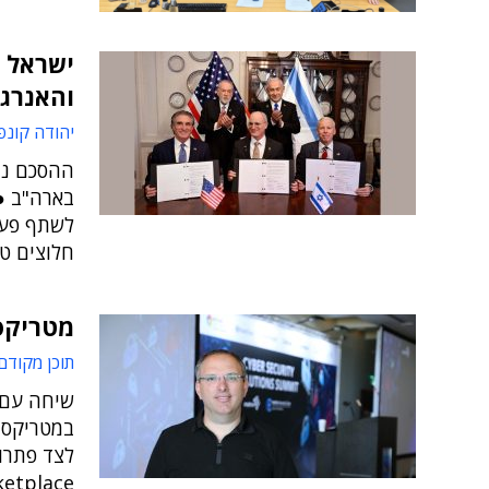
והאנרגי
יהודה קונפ
ההסכם נח
בארה"ב ● 
לשתף פעו
חלוצים טכ
מטריקס 
תוכן מקודם
שיחה עם א
במטריקס, 
לצד פתרו
rix marketplace