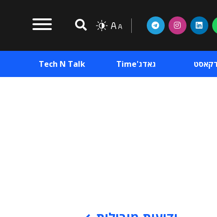
דקאסט
גאדג'Time
Tech N Talk
וכן פרסומי
תוכן פרסומי
וכן פרסומי