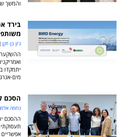
והמשך שמי
משותפי
ג'ון בן-זקן
ההשקעה מ
ואמריקניו
יתמקדו בת
מים-אנרג
הסכם קי
נחמה אלמו
תעסוקתית
אפשריים 