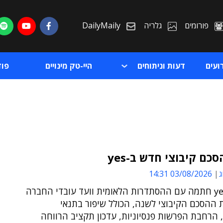
פורומים
גלריה
DailyMaily
ועים
דעות וניתוחים
היי-טק מינויים
פו
כם קיבוצי חדש ב-yes
ג
03/08/2026 14:31
ת
הנהלת yes חתמה עם ההסתדרות הלאומית וועד עובדי החברה
ת
 ההסכם הקיבוצי לשנה, הכולל שיפור בתנאי
הרחבת הפרשות פנסיוניות, עדכון תקציב הרווחה