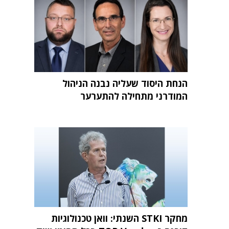
הנחת היסוד שעליה נבנה הניהול
המודרני מתחילה להתערער
מחקר STKI השנתי: וואן טכנולוגיות