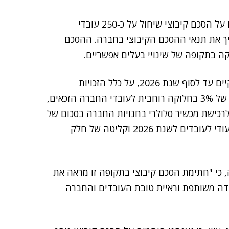
חתמו על הסכם קיבוצי שיחול על כ‑250 עובדי
דיר את התוספות הכלכליות לשנת 2026 ויאריך את תנאי ההסכם הקיבוצי בחברה. ההסכם
ה בתקופה של שינויי בעלים אפשריים.
ההסכם החדש מאריך את תוקפו של ההסכם הקיבוצי הקיים עד לסוף שנת 2026, על כלל הזכויות
הקבועות בו, ובנוסף קובע תוספת שכר לשנת 26 בהיקף של 3% בחלוקה רוחבית לעובדי החברה הזכאים,
וותק, זכאות לרכישת מכשיר סלולרי בחנויות החברה בסכום של
עד 4,000 שקל, בהתאם לוותק, הסדרת תקציב רווחה ייעודי לעובדים לשנת 2026 וקליטה של חלק
ה, כי "חתימת הסכם קיבוצי בתקופה זו מראה את
ה משותפת וראיית טובת העובדים והחברה