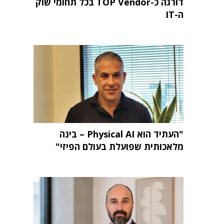
דורגה כ-TOP Vendor בכל תחומי שוק
ה-IT
"העתיד הוא Physical AI – בינה
מלאכותית שפועלת בעולם הפיזי"