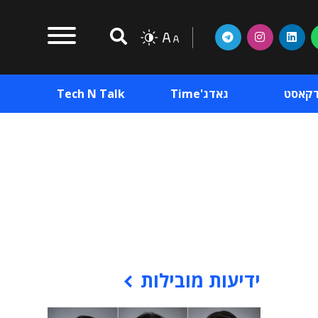
דקאסט
גאדג'Time
Tech N Talk
וכן פרסומי
תוכן פרסומי
וכן פרסומי
ידיעות מובילות