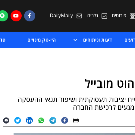
פורומים
גלריה
DailyMaily
ועים
דעות וניתוחים
היי-טק מינויים
פו
וט מובייל
ת
ות החברה ומבטיח יציבות תעסוקתית ושיפור תנאי ההעסקה
ת
המגעים לרכישת החברה