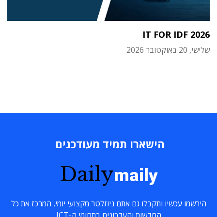
IT FOR IDF 2026
שלישי, 20 באוקטובר 2026
הישארו תמיד מעודכנים
Daily
maily
הירשמו עכשיו ותקבלו גם אתם ניוזלטר מקצועי יומי, המרכז את כל
החדשות והעדכונים בתחומי ה-ICT