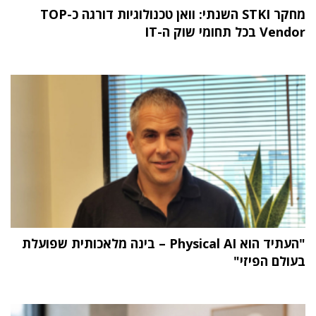
מחקר STKI השנתי: וואן טכנולוגיות דורגה כ-TOP
Vendor בכל תחומי שוק ה-IT
"העתיד הוא Physical AI – בינה מלאכותית שפועלת
בעולם הפיזי"