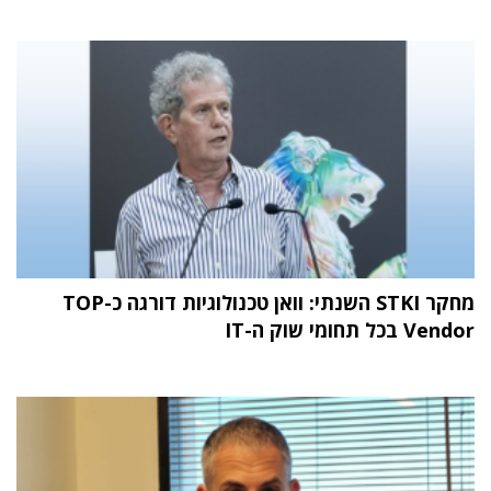
מחקר STKI השנתי: וואן טכנולוגיות דורגה כ-TOP
Vendor בכל תחומי שוק ה-IT