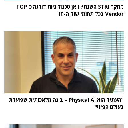
מחקר STKI השנתי: וואן טכנולוגיות דורגה כ-TOP
Vendor בכל תחומי שוק ה-IT
"העתיד הוא Physical AI – בינה מלאכותית שפועלת
בעולם הפיזי"