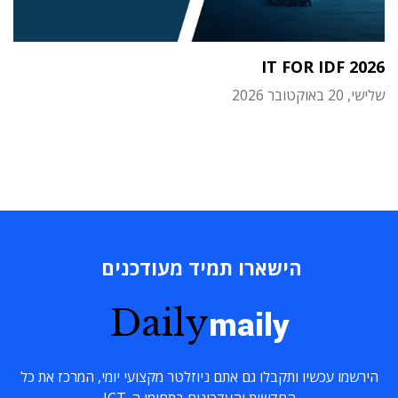
IT FOR IDF 2026
שלישי, 20 באוקטובר 2026
הישארו תמיד מעודכנים
Daily
maily
הירשמו עכשיו ותקבלו גם אתם ניוזלטר מקצועי יומי, המרכז את כל
החדשות והעדכונים בתחומי ה-ICT