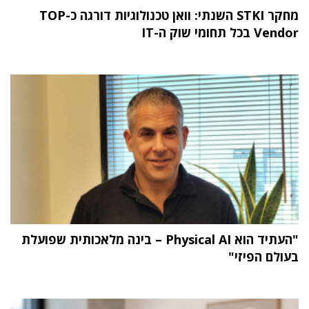
מחקר STKI השנתי: וואן טכנולוגיות דורגה כ-TOP
Vendor בכל תחומי שוק ה-IT
"העתיד הוא Physical AI – בינה מלאכותית שפועלת
בעולם הפיזי"