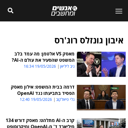
איבון גונזלס רוג'רס
מאסק VS אלטמן: מה עמד בלב
המשפט שהסעיר את עולם ה-AI?
ניב ליליאן
19/05/2026 16:34
דרמה בבית המשפט: אילון מאסק
הפסיד בתביעתו נגד OpenAI
גלי פיאלקוב
19/05/2026 12:40
קרב ה-AI מתלהט: מאסק דורש 134
מיליארד ד' מ-OpenAI ומיקרוסופט