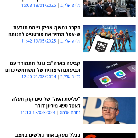
גלי פיאלקוב
18/01/2026 15:08
הקרב נמשך: אפיק גיימס תובעת
ש-אפל תחזיר את פורטנייט לחנותה
גלי פיאלקוב
19/05/2025 11:42
קביעה בארה"ב: גוגל תתמודד עם
תביעתם הייצוגית של משתמשי כרום
גלי פיאלקוב
21/08/2024 12:40
"פליטת הפה" של טים קוק תעלה
לאפל 490 מיליון דולר
נחמה אלמוג
17/03/2024 11:10
בגלל מעקב אחר גולשים במצב