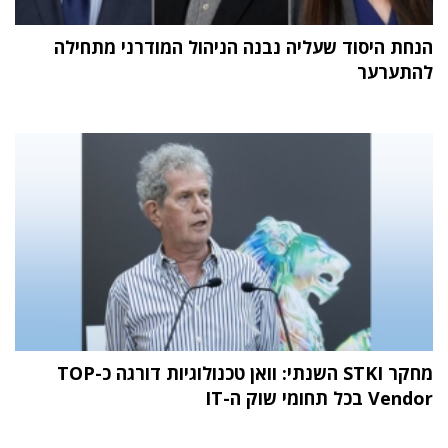
הנחת היסוד שעליה נבנה הניהול המודרני מתחילה
להתערער
מחקר STKI השנתי: וואן טכנולוגיות דורגה כ-TOP
Vendor בכל תחומי שוק ה-IT