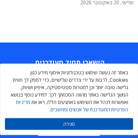
שלישי, 20 באוקטובר 2026
הישארו תמיד מעודכנים
באתר זה נעשה שימוש בטכנולוגיות איסוף מידע כגון
Daily
maily
Cookies, לרבות על ידי צדדים שלישיים, כדי לספק לך חווית
גלישה טובה יותר וכן למטרות סטטיסטיקה, איפיון ושיווק.
המשך הגלישה באתר מהווה הסכמתך לכך. למידע נוסף בנושא
הירשמו עכשיו ותקבלו גם אתם ניוזלטר מקצועי יומי, המרכז את כל
ואפשרות לנהל את השימוש באמצעים הללו, ראו את
מדיניות
החדשות והעדכונים בתחומי ה-ICT
הפרטיות המעודכנת של אנשים ומחשבים
.
סגירה
הרשמה