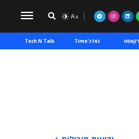
דקאסט
גאדג'Time
Tech N Talk
וכן פרסומי
תוכן פרסומי
וכן פרסומי