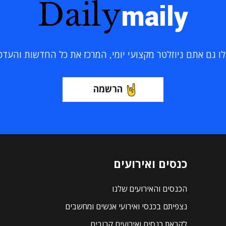
Daily
maily
 גם אתם ניוזלטר מקצועי יומי, המרכז את כל החדשות והעדכוני
הרשמה
כנסים ואירועים
הכנסים והאירועים שלנו
נצפיתם בכנסי ואירועי אנשים ומחשבים
לקראת כנסים ואירועים קרובים