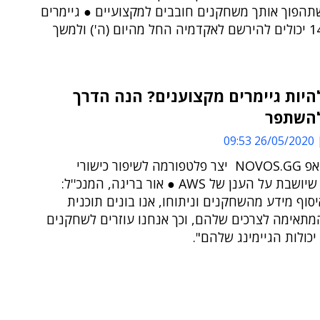
תהפוך אותך משחקנים חובבים למקצועיים ● גיימרים
מעל גיל 14 יכולים להירשם לאקדמיה החל מהיום (ה') ולמשך
היות גיימרים מקצוענים? הנה הדרך
השתפר
26/05/2020 09:53
הסטארט-אפ NOVOS.GG יצר פלטפורמה לשיפור כישורי
הגיימינג, שיושבת על הענן של AWS ● אור בריגה, המנכ''ל:
סוף מידע מהשחקנים וניתוחו, אנו בונים תוכנית
המתאימה לצרכים שלהם, וכך אנחנו עוזרים לשחקנים
כולות הגיימינג שלהם".