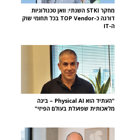
מחקר STKI השנתי: וואן טכנולוגיות
דורגה כ-TOP Vendor בכל תחומי שוק
ה-IT
"העתיד הוא Physical AI – בינה
מלאכותית שפועלת בעולם הפיזי"