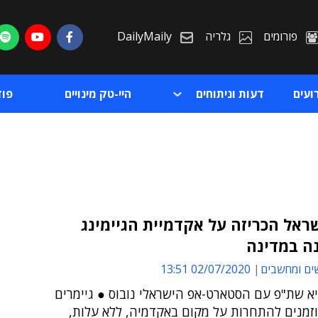
פורומים
גלריה
DailyMaily
ועים
דעות וניתוחים
היי-טק מינויים
פו
שראל הכריזה על אקדמיית הגיימינג
ה במדינה
ת
ים ומחשבים
02/07/2020 13:51
ת
א שת"פ עם הסטארט-אפ הישראלי נובוס ● גיימרים
וזמנים להתחרות על מקום באקדמיה, ללא עלות,