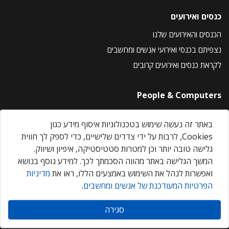
כנסים ואירועים
הכנסים והאירועים שלנו
נצפיתם בכנסי ואירועי אנשים ומחשבים
לקראת כנסים ואירועים קרובים
People & Computers
About Us
באתר זה נעשה שימוש בטכנולוגיות איסוף מידע כגון
Privacy Policy
Cookies, לרבות על ידי צדדים שלישיים, כדי לספק לך חווית
Contact Us
גלישה טובה יותר וכן למטרות סטטיסטיקה, איפיון ושיווק.
Our Events
המשך הגלישה באתר מהווה הסכמתך לכך. למידע נוסף בנושא
ואפשרות לנהל את השימוש באמצעים הללו, ראו את
מדיניות
הפרטיות המעודכנת של אנשים ומחשבים
.
אנשים ומחשבים © 2026 – כל הזכויות שמורות
סגירה
Created by