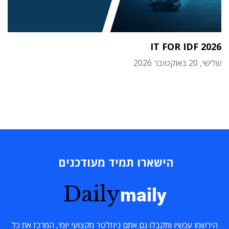
IT FOR IDF 2026
שלישי, 20 באוקטובר 2026
הישארו תמיד מעודכנים
Daily
maily
הירשמו עכשיו ותקבלו גם אתם ניוזלטר מקצועי יומי, המרכז את כל