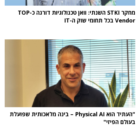
מחקר STKI השנתי: וואן טכנולוגיות דורגה כ-TOP
Vendor בכל תחומי שוק ה-IT
"העתיד הוא Physical AI – בינה מלאכותית שפועלת
בעולם הפיזי"