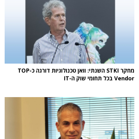
מחקר STKI השנתי: וואן טכנולוגיות דורגה כ-TOP
Vendor בכל תחומי שוק ה-IT