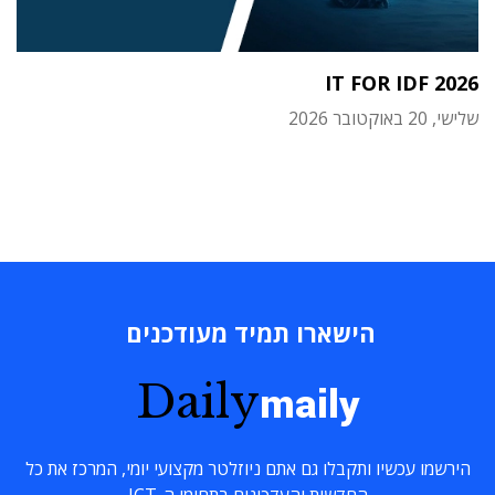
IT FOR IDF 2026
שלישי, 20 באוקטובר 2026
הישארו תמיד מעודכנים
Daily
maily
הירשמו עכשיו ותקבלו גם אתם ניוזלטר מקצועי יומי, המרכז את כל