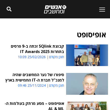
אופיסופט
קבוצת SQlink זכתה ב-9 פרסים
בתחרות IT Awards 2025
תוכן מקודם
25/02/2026 10:09
סיפורו של נער המחשבים שהיה
למנכ"ל חברת ה-IT החמישית בארץ
תוכן מקודם
25/11/2024 09:46
אופיסופט – מסע מרתק בעולמות ה-
AL & ML