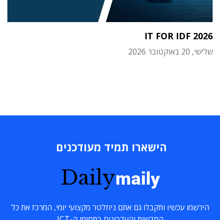
IT FOR IDF 2026
שלישי, 20 באוקטובר 2026
הישארו תמיד מעודכנים
Daily
maily
הירשמו עכשיו ותקבלו גם אתם ניוזלטר מקצועי יומי, המרכז את כל
החדשות והעדכונים בתחומי ה-ICT