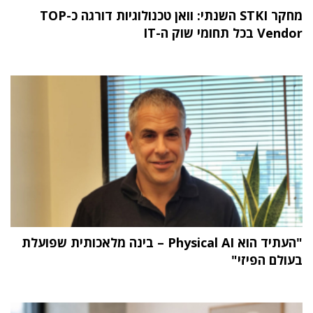
מחקר STKI השנתי: וואן טכנולוגיות דורגה כ-TOP
Vendor בכל תחומי שוק ה-IT
"העתיד הוא Physical AI – בינה מלאכותית שפועלת
בעולם הפיזי"