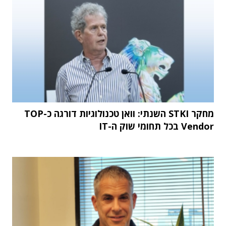
מחקר STKI השנתי: וואן טכנולוגיות דורגה כ-TOP
Vendor בכל תחומי שוק ה-IT