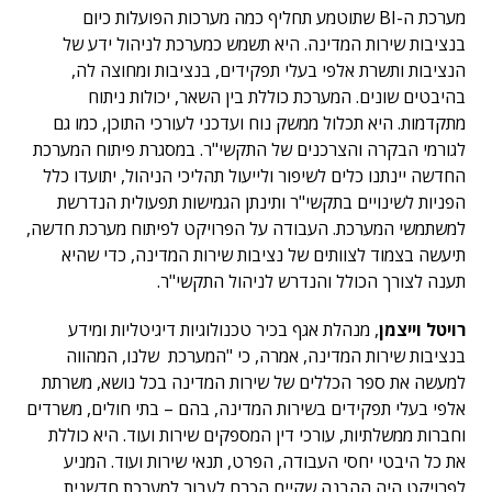
מערכת ה-BI שתוטמע תחליף כמה מערכות הפועלות כיום
בנציבות שירות המדינה. היא תשמש כמערכת לניהול ידע של
הנציבות ותשרת אלפי בעלי תפקידים, בנציבות ומחוצה לה,
בהיבטים שונים. המערכת כוללת בין השאר, יכולות ניתוח
מתקדמות. היא תכלול ממשק נוח ועדכני לעורכי התוכן, כמו גם
לגורמי הבקרה והצרכנים של התקשי"ר. במסגרת פיתוח המערכת
החדשה יינתנו כלים לשיפור ולייעול תהליכי הניהול, יתועדו כלל
הפניות לשינויים בתקשי"ר ותינתן הגמישות תפעולית הנדרשת
למשתמשי המערכת. העבודה על הפרויקט לפיתוח מערכת חדשה,
תיעשה בצמוד לצוותים של נציבות שירות המדינה, כדי שהיא
תענה לצורך הכולל והנדרש לניהול התקשי"ר.
רויטל וייצמן
, מנהלת אגף בכיר טכנולוגיות דיגיטליות ומידע
בנציבות שירות המדינה, אמרה, כי "המערכת שלנו, המהווה
למעשה את ספר הכללים של שירות המדינה בכל נושא, משרתת
אלפי בעלי תפקידים בשירות המדינה, בהם – בתי חולים, משרדים
וחברות ממשלתיות, עורכי דין המספקים שירות ועוד. היא כוללת
את כל היבטי יחסי העבודה, הפרט, תנאי שירות ועוד. המניע
לפרויקט היה ההבנה שקיים הכרח לעבור למערכת חדשנית,