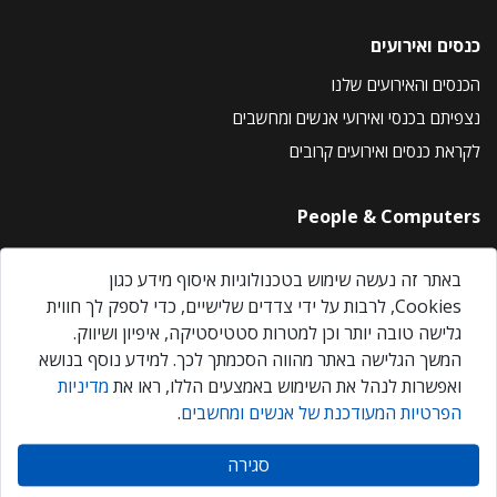
כנסים ואירועים
הכנסים והאירועים שלנו
נצפיתם בכנסי ואירועי אנשים ומחשבים
לקראת כנסים ואירועים קרובים
People & Computers
About Us
באתר זה נעשה שימוש בטכנולוגיות איסוף מידע כגון
Privacy Policy
Cookies, לרבות על ידי צדדים שלישיים, כדי לספק לך חווית
Contact Us
גלישה טובה יותר וכן למטרות סטטיסטיקה, איפיון ושיווק.
Our Events
המשך הגלישה באתר מהווה הסכמתך לכך. למידע נוסף בנושא
ואפשרות לנהל את השימוש באמצעים הללו, ראו את
מדיניות
הפרטיות המעודכנת של אנשים ומחשבים
.
אנשים ומחשבים © 2026 – כל הזכויות שמורות
סגירה
Created by