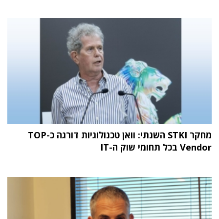
מחקר STKI השנתי: וואן טכנולוגיות דורגה כ-TOP
Vendor בכל תחומי שוק ה-IT