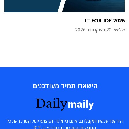
IT FOR IDF 2026
שלישי, 20 באוקטובר 2026
הישארו תמיד מעודכנים
Daily
maily
הירשמו עכשיו ותקבלו גם אתם ניוזלטר מקצועי יומי, המרכז את כל
החדשות והעדכונים בתחומי ה-ICT