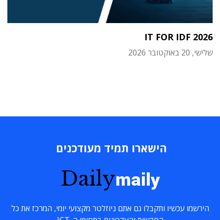
IT FOR IDF 2026
שלישי, 20 באוקטובר 2026
הישארו תמיד מעודכנים
Daily
maily
הירשמו עכשיו ותקבלו גם אתם ניוזלטר מקצועי יומי, המרכז את כל