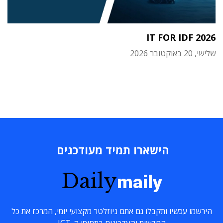
IT FOR IDF 2026
שלישי, 20 באוקטובר 2026
הישארו תמיד מעודכנים
Daily
maily
הירשמו עכשיו ותקבלו גם אתם ניוזלטר מקצועי יומי, המרכז את כל