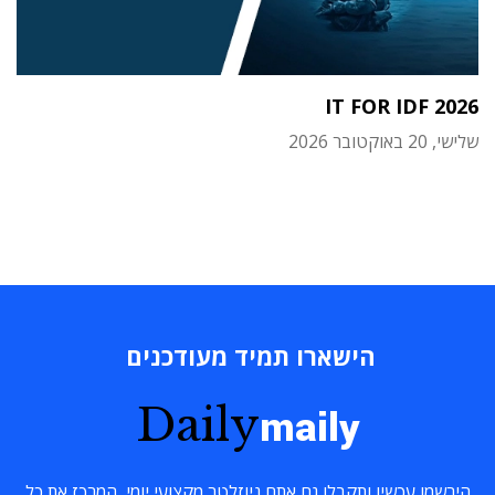
IT FOR IDF 2026
שלישי, 20 באוקטובר 2026
הישארו תמיד מעודכנים
Daily
maily
הירשמו עכשיו ותקבלו גם אתם ניוזלטר מקצועי יומי, המרכז את כל