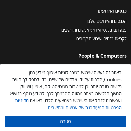
כנסים ואירועים
הכנסים והאירועים שלנו
נצפיתם בכנסי ואירועי אנשים ומחשבים
לקראת כנסים ואירועים קרובים
People & Computers
About Us
באתר זה נעשה שימוש בטכנולוגיות איסוף מידע כגון
Privacy Policy
Cookies, לרבות על ידי צדדים שלישיים, כדי לספק לך חווית
Contact Us
גלישה טובה יותר וכן למטרות סטטיסטיקה, איפיון ושיווק.
Our Events
המשך הגלישה באתר מהווה הסכמתך לכך. למידע נוסף בנושא
ואפשרות לנהל את השימוש באמצעים הללו, ראו את
מדיניות
הפרטיות המעודכנת של אנשים ומחשבים
.
אנשים ומחשבים © 2026 – כל הזכויות שמורות
סגירה
Created by