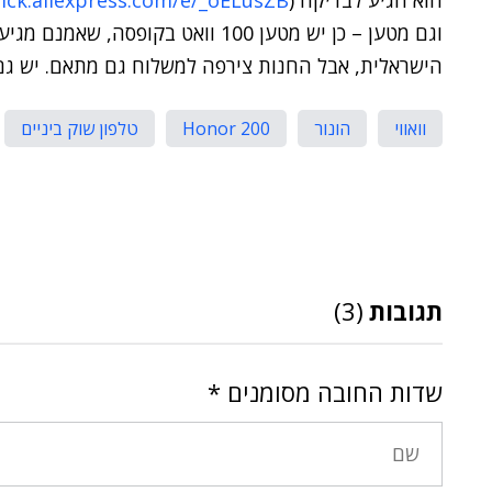
הוא הגיע לבדיקה (
click.aliexpress.com/e/_oELusZB
וגם מטען – כן יש מטען 100 וואט בק
הישראלית, אבל החנות צירפה למשלוח גם מתאם. יש גם כ
וואווי
הונור
Honor 200
טלפון שוק ביניים
תגובות
(3)
שדות החובה מסומנים
*