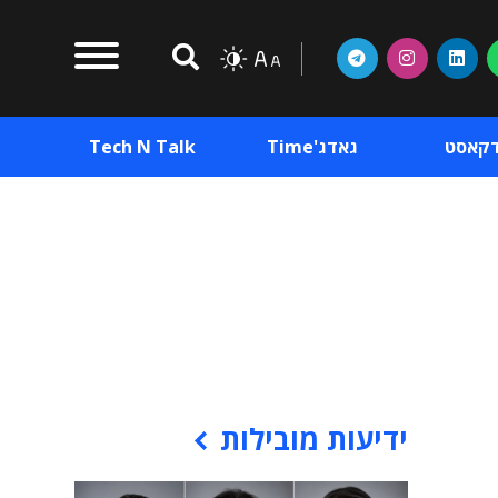
דקאסט
גאדג'Time
Tech N Talk
וכן פרסומי
תוכן פרסומי
וכן פרסומי
ידיעות מובילות