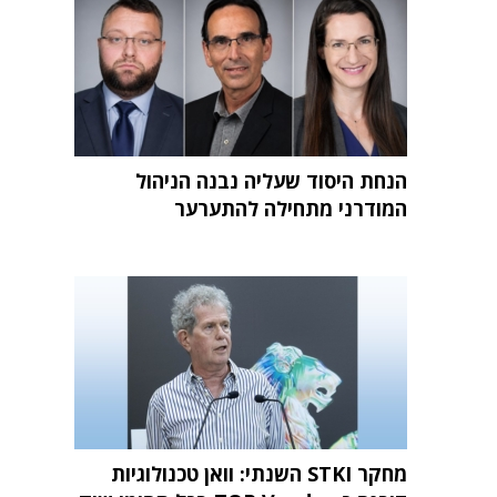
הנחת היסוד שעליה נבנה הניהול
המודרני מתחילה להתערער
מחקר STKI השנתי: וואן טכנולוגיות