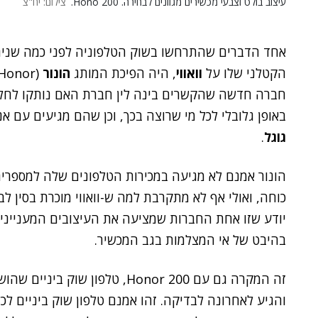
עיצוב בולט וצבעי מכשירים מגוונים לבחירה. Hono 200.
צילום: יח"צ
אחד הדברים שהתרחשו בשוק הטלפוניה לפני כמה שנים
הקטלני שלו על
וואווי
, היה הפיכת המותג
הונור
חברה חדשה שהקשרים בינה לין חברת האם נותקו לחלוטי
באופן גלובלי לכל מי שרוצה בכך, וכן שהם מגיעים עם א
גוגל
.
הונור אמנם לא מגיעה במכירות הטלפונים שלה למספרים 
כוחה, ואולי אף לא מתקרבת למה ש-וואווי מוכרת בסין ל
יודע שזו אחת החברות שמציעה את העיצובים המעניינים ב
בהיבט של אי המצלמות בגב המכשיר.
זה המקרה גם עם Honor 200, טלפון
והגיע לאחרונה לבדיקה. זהו אמנם טלפון שוק ביניים לכל 