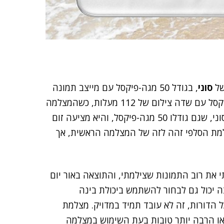
סוני
, בגודל 50 מגה-פיקסל עם מייצב תמונה
אופטי, ולצידה יש מצלמת רוחב על עם חיישן 12 מגה-פיקסל עם שדה צילום של 112 מעלות, כשהמצלמה
השלישית היא מצלמת טלפוטו עם החיישן IMX856 של סוני, שגם גודלו 50 מגה-פיקסל, והיא מציעה זום
 מצלמת הסלפי זהה לזה של המצלמה הראשית, אך
 HDR אוטומטי, וכן בחנתי את רוב התמונות שצילמתי, והתוצאה באור יום
צה יכול גם לבחור להשתמש ביכולת בינה
 הדורות, זה לא עובד תמיד במדויק. מצלמת
או הרבה יותר טובות בעת השימוש במצלמה