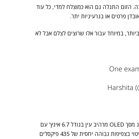
ה. הזום התגלה גם הוא כמוצלח למדי, כל עוד
בדן פרטים או בגרעיניות יתר.
ביותר, במיוחד עבור אלו שרוצים לצלם אבל לא
One examp
Honor 200 ששוקל 187 גרם ועוביו 7.7 מ"מ בלבד, מציג מסך OLED מרהיב עין בגודל 6.7 אינץ' עם
רזולוציה גבוהה של 2664×1200 פיקסלים שבאה לידי ביטוי בצפיפות גבוהה יחסית של 435 פיקסלים