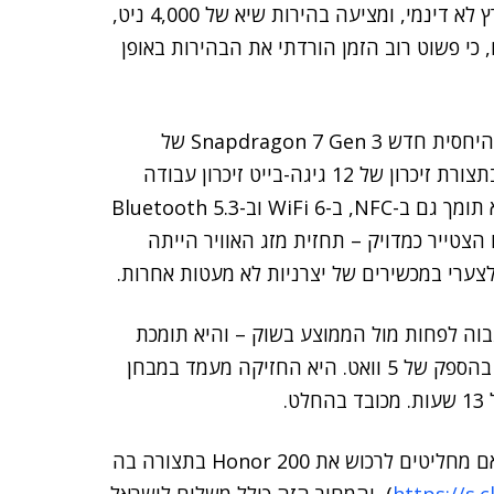
לאינץ' לערך. הוא תומך ב-HDR, בקצב רענון של 120 הרץ לא דינמי, ומציעה בהירות שיא של 4,000 ניט,
כי פשוט רוב הזמן הורדתי את הבהירות באופן
, שהוא מעבד 4 ננו-מטר, והוא הגיע לבדיקה בתצורת זיכרון של 12 גיגה-בייט זיכרון עבודה
ו-256 גיגה-בייט זיכרון אחסון – שאינו ניתן להרחבה. הוא תומך גם ב-NFC, ב-WiFi 6 וב-Bluetooth 5.3
ת המועטות שביצעתי בהיבט הזה, ה-GPS שלו הצטייר כמדויק – תחזית מזג האוויר הייתה
 לצערי במכשירים של יצרניות לא מעטות אחרות.
מגיעה עם נפח יחסית גבוה של 5.200mAh – גבוה לפחות מול הממוצע בשוק – והיא תומכת
בטעינה חוטית של 100 וואט, וכן תומכת בטעינה הפוכה בהספק של 5 וואט. היא החזיקה מעמד במבחן
נכון לכתיבת שורות אלו מקבלים עודף מ-1,400 שקלים אם מחליטים לרכוש את Honor 200 בתצורה בה