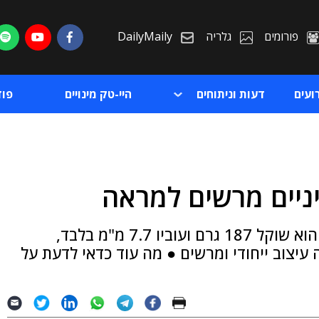
פורומים
גלריה
DailyMaily
ועים
דעות וניתוחים
היי-טק מינויים
פו
ת
יש לו מסך OLED מרהיב עין בגודל 6.7 אינץ', הוא שוקל 187 גרם ועוביו 7.7 מ"מ בלבד,
ת
 עיצוב ייחודי ומרשים ● מה עוד כדאי לדעת על