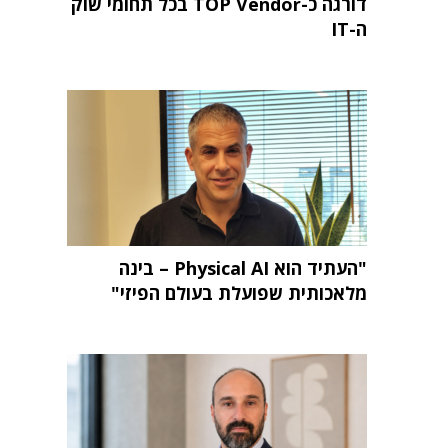
דורגה כ-TOP Vendor בכל תחומי שוק
ה-IT
"העתיד הוא Physical AI – בינה
מלאכותית שפועלת בעולם הפיזי"