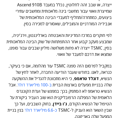
ייצרה, או שבב זהה לחלוטין, נכלל במעבד Ascend 910B
שמייצרת וואווי עבור מחשבי בינה מלאכותית ומחשבים עתירי
ביצועים, כמתחרה/תחליף למעבדי הבינה המלאכותית של
אנבידיה המודרניים והמובילים, שאסורים למכירה בסין.
לפי חוקרים במרכז המדיניות והאבטחה בארלינגטון, וירג'יניה,
שמבצע מעקב קבוע אחר ההתפתחות של שוק הבינה המלאכותית
בסין, TSMC ייצרה לא פחות משלושה מיליון שבבים עבור סופגו,
שמצאו את דרכם למעבד של וואווי.
במקביל לפרסום הזה ספגה TSMC עוד מהלומה, אם כי בעיקר,
כנראה, לאגו. בחודש שעבר הודיעה החברה, לאחר לחץ של
הנשיא,
דונלד טראמפ
, כי היא מתכוונת להגדיל את ההשקעה
שלה בבניית מפעלים בארצות הברית
ב-100 מיליארד דולר
. אבל
הנשיא טראמפ לא הסתפק בכך: במפגש של ועדת הקונגרס
הלאומית של המפלגה הרפובליקנית הוא שוב העביר ביקורת על
הטיפול של הנשיא הקודם,
ג'ו ביידן
, בחוק השבבים, ועל כך
שבין השאר הוא העניק ל-TSMC
כ-6.6 מיליארד דולר
בגין בניית
המפעל שלה באריזונה.