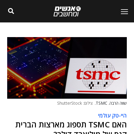
שווה הרבה. TSMC.
צילום: ShutterStock
היי-טק עולמי
האם TSMC תספוג מארצות הברית