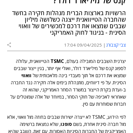
קנס של מיליארד דולר?
הרשויות בארצות הברית מנהלות חקירה בחשד
שהחברה הטייוואנית ייצגה כשלושה מיליון
שבבים שמצאו את דרכם למכשירים של וואווי
הסינית - בניגוד לחוק האמריקני
צבי קצבורג
09/04/2025 17:04
יצרנית השבבים המובילה בעולם,
TSMC
הטייוואנית, עלולה
לספוג קנס של מיליארד דולר, ואולי אף יותר, בגין ייצור שבבים
שמצאו את דרכם אל תוך מעבדי בינה מלאכותית של
וואווי
הסינית. על פי דיווחים, מתנהלת בימים אלה חקירה נגד החברה
ב-ועדת בקרת הייצור במשרד הסחר האמריקני, שהוא זה
שאחראי לאכיפה של חוקי הסחר, במיוחד של אלה שמוטלים על
חברות שסוחרות עם סין.
לפי הידוע, TSMC לא ייצרה ישירות שבבים בחוזה מול וואווי, אלא
מול חברה סינית אחרת, בשם
סופגו
, שלא נמצאת ברשימה
האמריקנית של החברות הסיניות האסורות. עם זאת, השבב שהיא