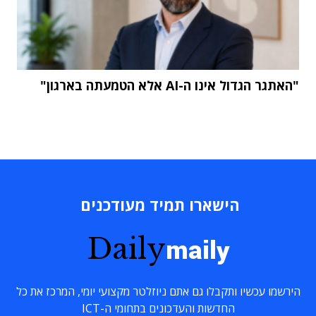
"האתגר הגדול אינו ה-AI אלא הטמעתה בארגון"
הישארו תמיד מעודכנים
Daily
maily
הירשמו עכשיו ותקבלו גם אתם ניוזלטר מקצועי יומי, המרכז את כל
החדשות והעדכונים בתחומי ה-ICT