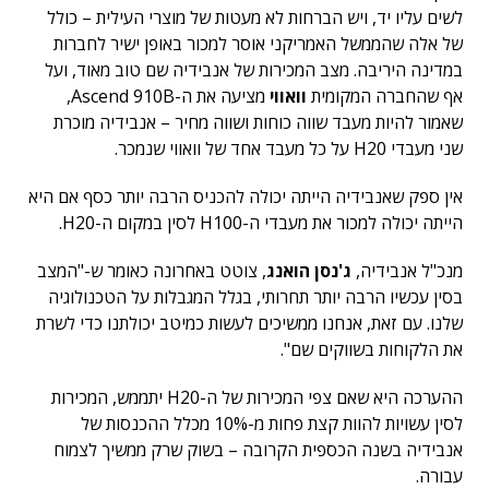
לשים עליו יד, ויש הברחות לא מעטות של מוצרי העילית – כולל
של אלה שהממשל האמריקני אוסר למכור באופן ישיר לחברות
במדינה היריבה. מצב המכירות של אנבידיה שם טוב מאוד, ועל
אף שהחברה המקומית
וואווי
מציעה את ה-Ascend 910B,
שאמור להיות מעבד שווה כוחות ושווה מחיר – אנבידיה מוכרת
שני מעבדי H20 על כל מעבד אחד של וואווי שנמכר.
אין ספק שאנבידיה הייתה יכולה להכניס הרבה יותר כסף אם היא
הייתה יכולה למכור את מעבדי ה-H100 לסין במקום ה-H20.
מנכ"ל אנבידיה,
ג'נסן הואנג
, צוטט באחרונה כאומר ש-"המצב
בסין עכשיו הרבה יותר תחרותי, בגלל המגבלות על הטכנולוגיה
שלנו. עם זאת, אנחנו ממשיכים לעשות כמיטב יכולתנו כדי לשרת
את הלקוחות בשווקים שם".
ההערכה היא שאם צפי המכירות של ה-H20 יתממש, המכירות
לסין עשויות להוות קצת פחות מ-10% מכלל ההכנסות של
אנבידיה בשנה הכספית הקרובה – בשוק שרק ממשיך לצמוח
עבורה.