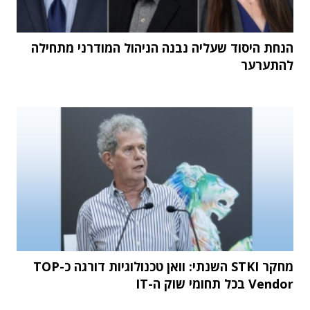
הנחת היסוד שעליה נבנה הניהול המודרני מתחילה
להתערער
מחקר STKI השנתי: וואן טכנולוגיות דורגה כ-TOP
Vendor בכל תחומי שוק ה-IT