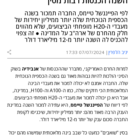
השנה הכנסות רבות מסין
לפי הפייננשל טיימס, החברה תמכור בשנה
הכספית הנוכחית שלה יותר ממיליון יחידות של
מעבדי ה-H20 מופחתי הביצועים, שלא מהווים
חלק מהחרם של ארה"ב על המדינה ● זה צפוי
להכניס לה השנה יותר מ-12 מיליארד דולר
יניב הלפרין
07/07/2024 17:33
למרות החרם האמריקני, מתברר שההכנסות של
אנבידיה
בשוק
הסיני הולכות להיות גבוהות מאוד גם בשנה הכספית הנוכחית
שלה. החברה אמנם לא יכולה למכור את מעבדי הבינה
המלאכותית הכי חזקים שלה, כמו ה-A100 וה-H100, במדינה,
אבל היא כן יכולה למכור את מעבדי ה-H20 מופחתי הביצועים.
לפי דיווח של
הפייננשל טיימס
, היא עתידה למכור השנה במדינת
הענק הרבה מאוד מהם: יותר ממיליון יחידות, שיכניסו לקופת
החברה סכום ענק של יותר מ-12 מיליארד דולר.
בסין "שואבים" כמעט כל שבב בינה מלאכותית שמישהו מהם יכול