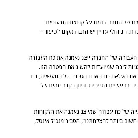
ותר מ-43% מהגיוסים החדשים של החברה נמנו על קבוצת המיעוטים
ם, 7.5% היספנים ו-4.5% שחורים. בדרג הניהולי עדיין יש הרבה מקום לשיפור –
 העבודה של החברה ייצג נאמנה את כח העבודה
 קיימות חמש תוכניות ליבה שמיועדות להשיג את המטרה הזו.
רה את העלאת כח האדם הטכני בכל התעשייה, גם
תעשיית הגיימינג וגיוון בקרב יזמים של
נייה של כח עבודה שמייצג נאמנה את הלקוחות
חשוב ביותר להצלחתנו", הסביר מנכ"ל אינטל,