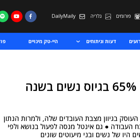
פורומים
גלריה
DailyMaily
ועים
דעות וניתוחים
היי-טק מינויים
פו
אפל מציגה גיוון: עלייה של 65% בגיוס נשים בשנה
ת
ת
וסק בגיוון מצבת העובדים שלה, ולמרות הנתון
ד, הרי שנשים עדיין מהוות רק 31% מכח העבודה ● גם אינטל מנסה לפעול בנושא ולפי