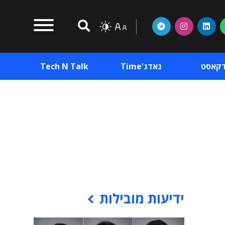
דקאסט
גאדג'Time
Tech N Talk
וכן פרסומי
תוכן פרסומי
וכן פרסומי
ידיעות מובילות