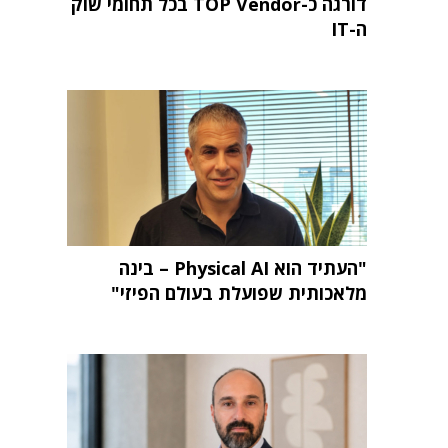
דורגה כ-TOP Vendor בכל תחומי שוק
ה-IT
"העתיד הוא Physical AI – בינה
מלאכותית שפועלת בעולם הפיזי"