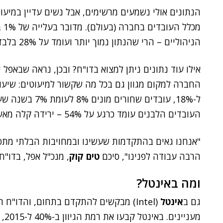
מכ
הניהוליים – הרי שהנתון נמוך יותר ועומד על 28% בלבד.
אילו עוד נתונים ניתן למצוא בדו"ח? ובכן, נראה שבאפ
העובדים הלבנים עומד כרגע על 54% – ירידה קלה מאשתקד, אז עמד הנתון על 55%.
"אנחנו גאים בהתקדמות שעשינו ובמחויבות הבלתי מתפשר
הרבה עבודה לפנינו", סיכם
טים קוק
, מנכ"ל אפל, בדו"ח.
ומה באינטל?
גם ב
אינטל
(Intel) מבקשים להתקדם בתחום, והדו"
מענ