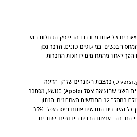
משרדים של אחת מחברות ההיי-טק הגדולות הוא
מחסור בנשים ובמיעוטים שונים. הדבר נכון
 הפך לאחד מהתחומים לו זוכות החברות
החברות, מצידן, הגיבו בתוכניות שונות להגברת הגיוון (Diversity) במצבת העובדים שלהן. הדעה
ו"ח השני שהוציאה
אפל
(Apple) בנושא, מסתבר
שהחברה שכרה יותר מ-11 אלף נשים לשורותיה בכל העולם במהלך 12 החודשים האחרונים. הנתון
מגלם בתוכו עלייה של 65% לעומת השנה הקודמת. מתוך כל העובדים החדשים אותם גייסה אפל, 35%
 החברה בארצות הברית היו נשים, שחורים,