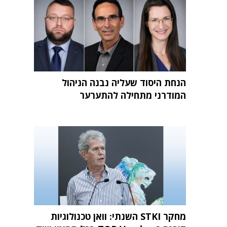
הנחת היסוד שעליה נבנה הניהול
המודרני מתחילה להתערער
מחקר STKI השנתי: וואן טכנולוגיות