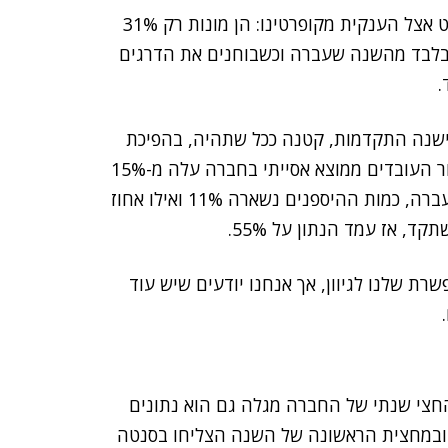
הנתונים אולי נשמעים מרשימים, אבל נשים עדיין במיעוט אצל הענקית מקופרטינו: הן מונות רק 31%
לל העובדים בחברה (בעולם). מדובר בעלייה של 1% בלבד מהשנה שעברה וכשבוחנים את הדרגים
ל ישנה התקדמות, קטנה ככל שתהיה, בהפיכת
החברה למקום מגוון גם בכל מה שקשור למיעוטים: שיעור העובדים ממוצא אסייתי בחברה עלה מ-15%
ל-18%, עובדים שחורים מונים 8% לעומת 7% בשנה שעברה, כמות ההיספנים נשארה 11% ואילו אחוז
ת שלנו לגיוון, אך אנחנו יודעים שיש עוד
ח החצי שנתי של החברה מגלה גם הוא נתונים
יינים. באינטל קבעו את רמת הגיוון ב-40% ל-2015, ובמחצית הראשונה של השנה הצליחו בסנטה