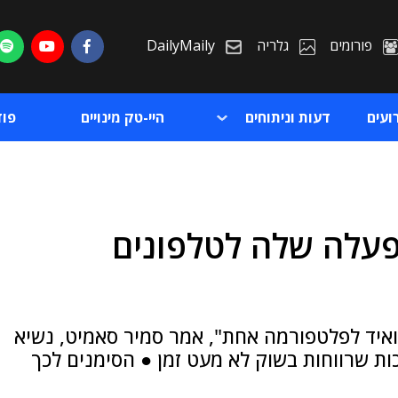
פורומים
גלריה
DailyMaily
ועים
דעות וניתוחים
היי-טק מינויים
פו
פעלה שלה לטלפונים
ת
ת
כים לשלב את Chrome OS ואנדרואיד לפלטפורמה אחת", אמר סמיר סאמיט, נשיא
ת שרווחות בשוק לא מעט זמן ● הסימנים לכך