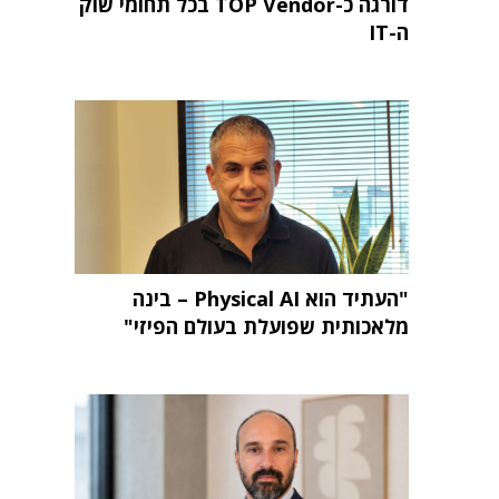
דורגה כ-TOP Vendor בכל תחומי שוק
ה-IT
"העתיד הוא Physical AI – בינה
מלאכותית שפועלת בעולם הפיזי"