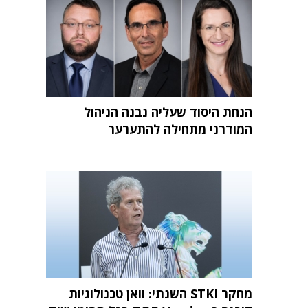
הנחת היסוד שעליה נבנה הניהול
המודרני מתחילה להתערער
מחקר STKI השנתי: וואן טכנולוגיות