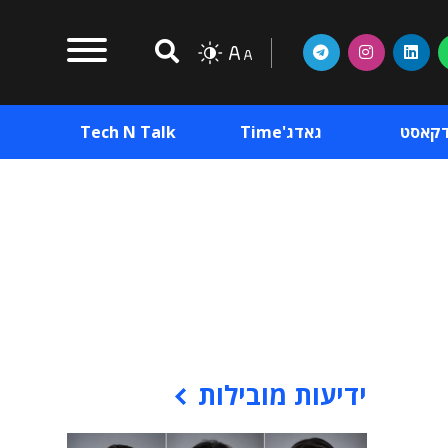
דקאסט
גאדג'Time
Tech N Talk
וכן פרסומי
תוכן פרסומי
וכן פרסומי
ידיעות מובילות