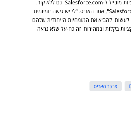
Salesforce1 Lightning – פלטפורמה לפיתוח אפליקציות מובייל ל-Salesforce.com, גם ללא קוד.
"כמה מהמפתחים הטובים ביותר בעולם עובד ב-Salesforce.com", אמר האריס. "לי יש גישה יומיומית
כם לא. זה בדיוק מה ש-Lightning נועדה לעשות: להביא את המומחיות הייחודית שלהם
רעיונות לאפליקציות בקלות ובמהירות. זה כח-על שלא נראה
פרקר האריס