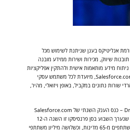
') את Wave – פלטפורמת אנליטיקס בענן שניתנת לשימוש מכל
נות שיווק, מכירות ושירות ממידע מובנה
ת Wave לבנות אפליקציות ניתוח מידע מותאמות אישית ולהתקין אפליקציות
משלימות שפותחו על ידי צד שלישי. Wave, אומרים ב-Salesforce.com, מיועדת לכל משתמש עסקי
י שורות נתונים במקביל, באופן ויזואלי, מהיר,
ההשקה נערכה במליאה המרכזית של Dreamforce 2014 – כנס הענק השנתי של Salesforce.com
ואחד מאירועי הטכנולוגיה הגדולים ביותר בעולם. הכנס, שנערך השבוע בסן פרנסיסקו זו השנה ה-12
ברציפות, משך אליו על פי המארגנים יותר מ-140 אלף משתתפים מ-65 מדינות, וכשלושה מיליון משתתפי