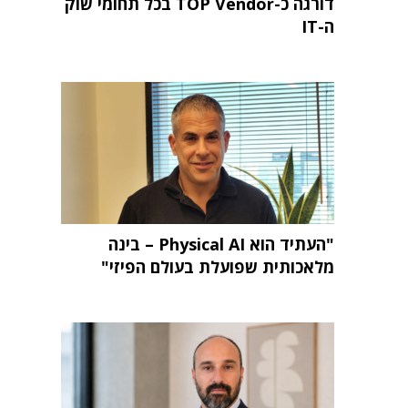
דורגה כ-TOP Vendor בכל תחומי שוק
ה-IT
"העתיד הוא Physical AI – בינה
מלאכותית שפועלת בעולם הפיזי"