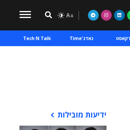
דקאסט
גאדג'Time
Tech N Talk
וכן פרסומי
תוכן פרסומי
וכן פרסומי
ידיעות מובילות