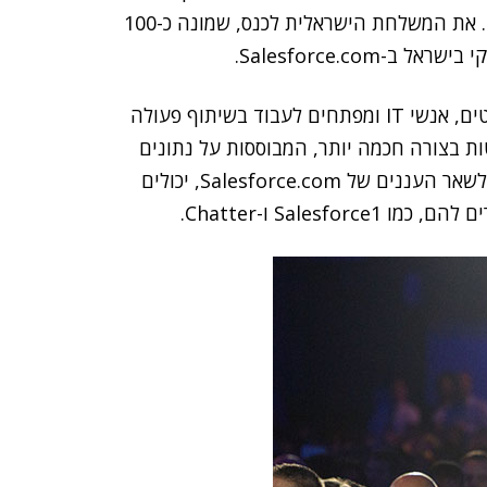
אונליין, שצופים בהרצאות ומשתתפים בדיונים המקוונים. את המשלחת הישראלית לכנס, שמונה כ-100
ב-Salesforce.com.
עם Wave, מדגישים ב-Salesforce.com, יכולים אנליסטים, אנשי IT ומפתחים לעבוד בשיתוף פעולה
ות בצורה חכמה יותר, המבוססות על נתונים
שמתקבלים בזמן אמת. כמו כן, בזכות הקישור של Wave לשאר העננים של Salesforce.com, יכולים
Sale ו-Chatter.