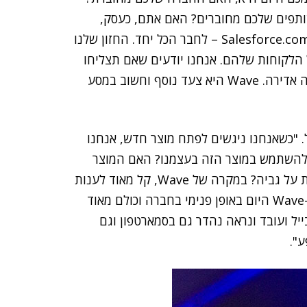
ותפים שלכם מחוברים? האם אתם, כעסק,
מחוברים לכל הלקוחות שלכם? זו ליבת העיסוק שלנו ב-Salesforce.com – לחבר הכל יחד. החזון שלנו
הלקוחות שלהם. אנחנו יודעים שאם תצליחו
ליצור קשר של אחד-על-אחד עם הלקוחות, תזכו להצלחה אדירה. Wave היא צעד נוסף וחשוב במסע
שונה למובייל. "כשאנחנו ניגשים לפתח מוצר חדש, אנחנו
ם להשתמש במוצר הזה בעצמנו? האם המוצר
מתאים למובייל? והאם מדובר בפלטפורמה שאפשר לבנות על גביה? במקרה של Wave, קל מאוד לענות
של שלוש השאלות הללו בחיוב: אנחנו כבר משתמשים ב-Wave היום באופן פנימי בחברה וכולם מאוד
ר; Wave נבנה עבור המובייל ועובד ונראה נהדר גם בסמארטפון וגם