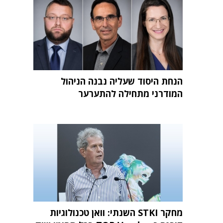
הנחת היסוד שעליה נבנה הניהול
המודרני מתחילה להתערער
מחקר STKI השנתי: וואן טכנולוגיות