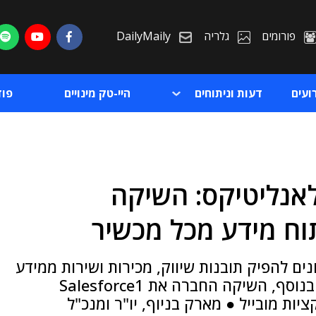
פורומים
גלריה
DailyMaily
ועים
דעות וניתוחים
היי-טק מינויים
פו
Sa נכנסת לאנליטיקס: השיקה
ת
וח מידע מכל מכשיר
ת
, מאפשרת לארגונים להפיק תובנות שיווק, מכירות ושירות ממידע
מובנה ובלתי מובנה מכל מכשיר ובכל מקום ● בנוסף, השיקה החברה את Salesforce1
ליקציות מובייל ● מארק בניוף, יו"ר ומנכ"ל