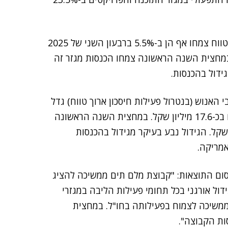
ההכנסות במגזר שירותי שכר, משאבי אנוש וחיסכון ארוך טווח צמחו אף הן ב-5.5% ברבעון השני של 2025
 והסתכמו בכ-73.9 מיליון שקל. במחצית השנה הראשונה צמחו הכנסות מגזר זה
 האנוש (בנטרול פעילות חיסכון ארוך טווח) גדל
ברבעון השני ב-20.4% לעומת הרבעון המקביל, והסתכם בכ-17.6 מיליון שקל. במחצית השנה הראשונה
עולי במגזר זה ב-16.2%, לכ-34.3 מיליון שקל. הגידול נבע בעיקר מגידול בהכנסות
מריקה.
סום התוצאות: "קבוצת מלם תים ממשיכה להציג
ידול אורגני בכל תחומי פעילות הליבה במגזרי
 ממשיכה לצמוח בפעילותה בחו"ל. במחצית