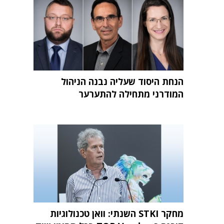
הנחת היסוד שעליה נבנה הניהול
המודרני מתחילה להתערער
מחקר STKI השנתי: וואן טכנולוגיות