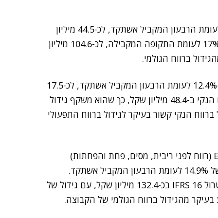
הרווח התפעולי של הקבוצה ברבעון השני גדל ב-19% לעומת הרבעון המקביל אשתקד, לכ-44.5 מיליון
שקל. הרווח התפעולי במחצית השנה הראשונה זינק ב-17% לעומת התקופה המקבילה, לכ-104.6 מיליון
ידול ברווח הגולמי.
הרווח הנקי של מלם תים ברבעון השני של 2025 גדל ב-12.4% לעומת הרבעון המקביל אשתקד, לכ-17.5
מיליון שקל. במחצית הראשונה של השנה הסתכם הרווח הנקי ב-48.4 מיליון שקל, כך שהוא משקף גידול
ול ברווח הנקי קשור בעיקר לגידול ברווח התפעולי
מלם תים סיכמה את הרבעון השני של 2025 עם EBITDA (רווח לפני ריבית, מסים, פחת והפחתות)
בנטרול IFRS 16 של כ-58.7 מיליון שקל, המשקף גידול של 14.9% לעומת הרבעון המקביל אשתקד.
בסיכום מחצית השנה הראשונה הסתכם ה-EBITDA בנטרול IFRS 16 בכ-132.4 מיליון שקל, עם גידול של