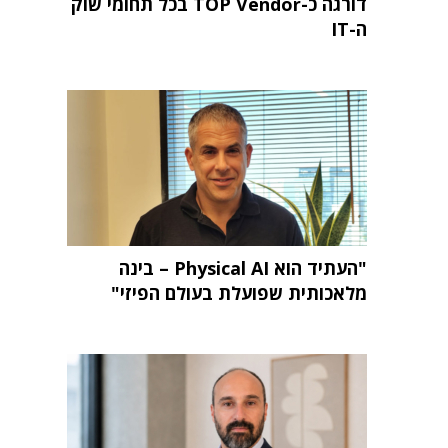
דורגה כ-TOP Vendor בכל תחומי שוק
ה-IT
"העתיד הוא Physical AI – בינה
מלאכותית שפועלת בעולם הפיזי"