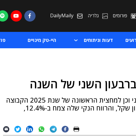
פורומים
גלריה
DailyMaily
ועים
דעות וניתוחים
היי-טק מינויים
פו
ברבעון השני של השנה
ת
בדו"חות אודות התוצאות הכספיות לרבעון השני וכן למחצית הראשונה של שנת 2025 הקבוצה
ת
הציגה גידול של 8.4% בהכנסות, לכ-910 מיליון שקל, והרווח הנקי שלה צמח ב-12.4%,