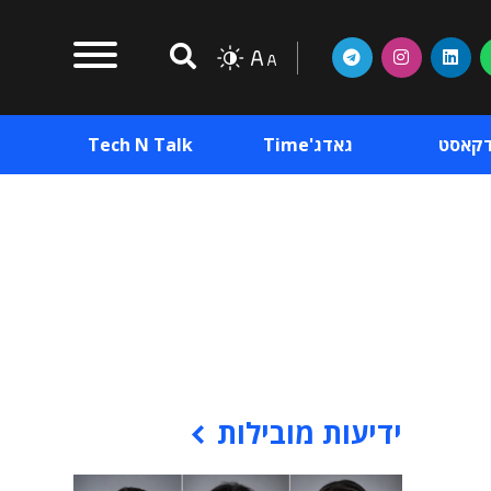
דקאסט
גאדג'Time
Tech N Talk
וכן פרסומי
תוכן פרסומי
וכן פרסומי
ידיעות מובילות