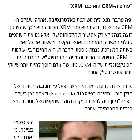
"עולם ה-CRM הוא כבר XRM"
יפה פרבר
, מנכ"לית משותפת ב
אלטרנטיבה
, אמרה שעולם ה-
CRM עבר שינוי, וכעת הוא כבר XRM. הכוונה היא לכך שהארגון
רוצה לנהל לא רק את שירות הלקוחות שלו, אלא גם את השותפים,
קבלני המשנה, המתחרים ואנשי הקשר, ולעשות את כל זאת
באותה המערכת. מגמה נוספת, לדבריה, היא החיבור בין עולמות
ה-CRM, המיחשוב הנייד והמדיה החברתית. "יש להרחיב את
הפונקציונליות של ה-CRM, כיוון שהעולם הופך להיות יותר שיווקי
ויותר אינטרנטי", אמרה.
פרבר ציינה כדוגמה את הלחץ שהופעל על
תנובה
מכיוונם של
הלקוחות – תחילה ב
פייסבוק
(Facebook) ולאחר מכן בעולם
הפיזי. "ניתן היה לראות במקרה הזה השתקפות של תמונת המצב
במדיה החברתית", אמרה.
היא סיכמה
בציינה, כי
"אנחנו לא