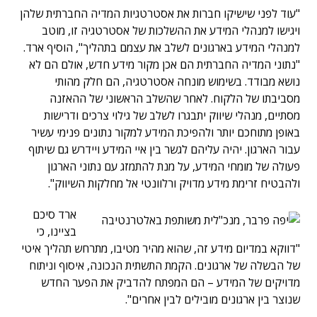
"עוד לפני שישיקו חברות את אסטרטגיות המדיה החברתית שלהן
ויגישו למנהלי המידע את ההשלכות של אסטרטגיה זו, מוטב
למנהלי המידע בארגונים לשלב את עצמם בתהליך", הוסיף ארד.
"נתוני המדיה החברתית הם אכן מקור מידע חדש, אולם הם לא
נושא מבודד. בשימוש מונחה אסטרטגיה, הם חלק מהותי
מסביבתו של הלקוח. לאחר שהשלב הראשוני של ההאזנה
מסתיים, מנהלי שיווק יתבגרו לשלב של גילוי צרכים ודרישות
באופן מתוחכם יותר ולהפיכת המידע למקור נתונים פנימי עשיר
עבור הארגון. יהיה עליהם לגשר בין איי המידע ויידרש גם שיתוף
פעולה של מומחי המידע, על מנת להתמזג עם נתוני הארגון
ולהבטיח זרימת מידע מדויק ורלוונטי אל מחלקות השיווק".
ארד סיכם
בציינו, כי
"דווקא במדיום מידע זה, שהוא מהיר מטיבו, מתרחש תהליך איטי
של הבשלה של ארגונים. הקמת התשתית הנכונה, איסוף וניתוח
מדויקים של המידע – הם המפתח להדביק את הפער החדש
שנוצר בין ארגונים מובילים לבין אחרים".