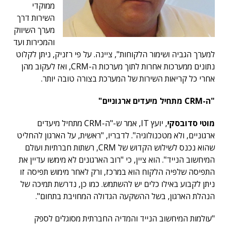
ממוקדי
השירות דרך
מערך השיווק
והמכירות ועד
למערך הגביה ושימור הלקוחות", ציינה. על פי רזניק, ניתן לקלוט
נתונים ממערכות אחרות לתוך מערכות ה-CRM, ואז לעקוב מהן
אחרי כל קריאות השירות של המערכת בצורה טובה יותר.
"ה-CRM מתחיל מיעדים ארגוניים"
מוטי סדובסקי
, יועץ IT, אמר ש-"ה-CRM מתחיל מיעדים
ארגוניים, ולא מטכנולוגיה". לדבריו, "ראשית, על הארגון להחליט
שהוא נכנס לשילוש הקדוש של CRM, רשתות חברתיות ועולם
המיחשוב הנייד". הוא ציין, כי "רוב הארגונים לא מימשו עדיין את
התפיסה שלפיה הלקוח הוא במרכז, ורק לאחר מימוש תפיסה זו
ניתן לקבוע באילו כלים יש להשתמש. כמו כן, נדרשת תמיכה של
הנהלת הארגון, בשל ההשקעה הגדולה המחויבת בתחום".
"עולמות המיחשוב הנייד והמדיה החברתית מסוגלים לספק