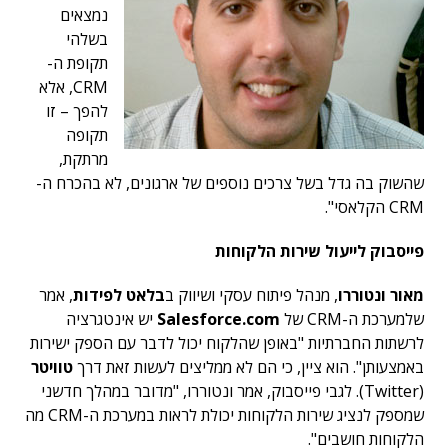
נמצאים
בשלהי
תקופת ה-
CRM, אלא
להפך – זו
תקופה
מרתקת,
שהשוק בה גדל בשל צרכים נוספים של ארגונים, לא בהכרח ה-
CRM הקלאסי".
פייסבוק לייעול שירות הלקוחות
מאור ונטוררו
, מנהל פיתוח עסקי ושיווק ב
בלאט לפידות
, אמר
שלמערכת ה-CRM של
Salesforce.com
יש אינטגרציה
לרשתות החברתיות "באופן שהלקוח יכול לדבר עם הספק ישירות
באמצעותן". הוא ציין, כי הם לא ממליצים לעשות זאת דרך
טוויטר
(Twitter). לגבי פייסבוק, אמר ונטוררו, "מדובר במהלך חדשני
שמספק לנציג שירות הלקוחות יכולת לראות במערכת ה-CRM מה
הלקוחות חושבים".