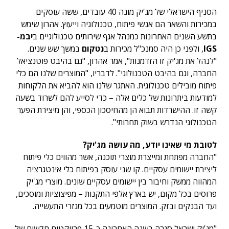
הסניף הישראלי של מג'יק מונה 40 עובדים, ששה עוסקים
במכירות והשאר הם אנשי פיתוח, טכנולוגיה וייעוץ. אהרון שימש
בתשע השנים האחרונות כמנהל אגף שירותים טכנולוגיים ב
יבמ-
IGS
, ולפני כן היה סמנכ"ל מכירות ב
נטקום
במשך שש שנים.
"לנהל את מג'יק זו הזדמנות", אמר אהרון, "גם בהיבט פוטנציאל
החברה, וגם בהיבט הטכנולוגי". לדבריו, "המוצרים שלנו הם כלי
פיתוח מובילים טכנולוגית. האתגר שלנו הוא להביא את הלקוחות
למודעות ביתרונות של כלים אלה – כדי לסייע להם לשרוד בשעה
קשה זו. ההישרדות תבוא הן מהחיסכון הכספי, והן מיצירת הפער
הטכנולוגי הנדרש בשוק תחרותי".
לטובת מי שאינו יודע, מה עושה מג'יק?
"החברה מפתחת ומייצרת מוצרי תוכנה, אשר מהווים כלי פיתוח
ליצירת יישומים עסקיים. קו שני עוסק בפיתוח כלי אינטגרציה
המהווה ממשק וחיבור בין יישומים עסקיים שונים. מוצרי מג'יק
פרוסים בכל מקום, יש בארץ אלפי התקנות – מפיצוציות ומוסכים,
ועד הבנקים ובזק. המוצרים מוטמעים בכל מגזרי התעשייה.
"מג'יק ישראל סגרה בשנה האחרונה כ-15 פרויקטים חדשים של