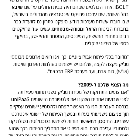
iBOLT. אחד הבולטים שבהם היה בבית החולים על שם
שיבא
בתל השומר, שם ערכנו פרויקט אינטגרציה מהגדולים בישראל,
שבו חוברו עשרות מערכות מידע. סיפקנו פתרון גם לוועדת בכר
בחברות הביטוח
הראל
ו
מנורה-מבטחים
. עשינו עוד פרויקטים
רבים בתחומי התעשיה, הפיננסים, המסחר וההיי-טק, בהיקף
כספי של מיליוני שקלים.
"מדובר בכלי פיתוח אבולוציוניים. כך, אנו רואים ארגונים מבוססי
מג'יק מקצה לקצה, שלהם יש יישומים בעולמות הארגון ושיטות
(או"ש), כוח אדם, ועד מערכת ERP מרכזית".
מה הצפי שלכם ל-2009?
"אנו צופים התחזקות של מכירות מג'יק בשני תחומי פעילותה.
לפני שבועות אחדים השקנו את פלטפורמת היישומים uniPaaS
בגרסה העברית. המוצר מאפשר לפתח ולהטמיע יישומים עסקיים
תוך צמצום משמעותי בעלות ובמשך הפיתוח של יישומי אינטרנט
עשירים. החיסכון מתאפשר הודות לשימוש בטכנולוגיה נטולת קוד
ולסטודיו עריכה חכם. הוא מפשט את התהליך הפיתוח בכך שהוא
מאפשר לפתח תוכנה אחת שתשמש הן את השרת והן את הצד של