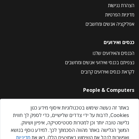
הצהרת נגישות
מדיניות הפרטיות
אפליקציה אנשים ומחשבים
כנסים ואירועים
הכנסים והאירועים שלנו
נצפיתם בכנסי ואירועי אנשים ומחשבים
לקראת כנסים ואירועים קרובים
People & Computers
About Us
באתר זה נעשה שימוש בטכנולוגיות איסוף מידע כגון
Privacy Policy
Cookies, לרבות על ידי צדדים שלישיים, כדי לספק לך חווית
Contact Us
גלישה טובה יותר וכן למטרות סטטיסטיקה, איפיון ושיווק.
Our Events
המשך הגלישה באתר מהווה הסכמתך לכך. למידע נוסף בנושא
ואפשרות לנהל את השימוש באמצעים הללו, ראו את
מדיניות