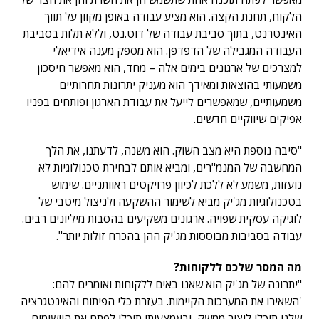
הלקוח, תחנת הקצה. הוא מציע עבודה באופן מקוון על תווך
האינטרנט, בתוך סביבת עבודה של דוט.נט, וללא תלות בסביבת
העבודה המגבילה של הדפדפן. הוא מספק מענה אידיאלי
למצרכים של ארגונים בימים אלה – מחד, הוא מאפשר חיסכון
משמעותי בהוצאות ומאידך הוא מעניק יתרונות תחרותיים
משמעותיים, שמאפשרים לייעל את עבודת הארגון ופותחים בפניו
אפיקים שיווקיים חדשים.
"סיבה נוספת היא מצב השוק. הוא משנה, לדעתנו, את הלך
המחשבה של המנמ"רים, ומביא אותם לבחירת טכנולוגיות לא
נועזות, משמע לא ללכת לכיוון פרויקטים ראוותניים. שימוש
בטכנולוגיות מג'יק מביא לשימור ההשקעה ולניצול מיטבי של
לוגיקה עסקית שפויה. ארגונים משקיעים בהסבות מיליונים רבים.
עבודה בסביבות מבוססות מג'יק ההן בהכרח זולות יותר".
מה המסר שלכם ללקוחות?
"יתרונה של מג'יק הוא שאנו באים ללקוחות ואומרים להם:
'השאירו את המערכות הקיימות. בעזרת כלי הפיתוח והאינטגרציה
שלנו תוכלו ליצור ממשק, ובאמצעותו תוכלו לפתח את היישומים