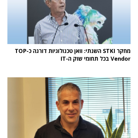
מחקר STKI השנתי: וואן טכנולוגיות דורגה כ-TOP
Vendor בכל תחומי שוק ה-IT