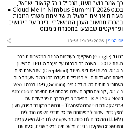
כך אמר בועז מעוז, מנכ''ל גוגל קלאוד ישראל,
בכנס Cloud Me In Nimbus SummIT 2026 ●
מעוז תיאר את הפעילות של אחת משתי הזוכות
במכרז מחשוב הענן הממשלתי ודיבר על חידושים
ופרויקטים שבוצעו במסגרת נימבוס
יוסי הטוני
19/05/2026 13:56
"
גוגל
(Google) משקיעה בעולמות הבינה המלאכותית כבר
משנת 2012 – השנה בה הכרזנו על מעבד ה-TPU הראשון.
ב-2014 רכשנו את
דיפ-מיינד
(DeepMind), שנחשבת היום
לאחת ממעבדות ה-AI המובילות בעולם: זהו המוח שעומד כיום
מאחורי פיתוחים כמו מודל ג'מיני (Gemini), נאנו-בננה ו-Veo.
ב-2017, קבוצת חוקרים שלנו פרסמה את המאמר 'Attention
Is All You Need'. המאמר פורץ הדרך הציג לעולם את
ארכיטקטורת ה-Transformer – ונחשב כנקודת מפנה, מעין
'מפץ גדול' שהוביל לפיתוחם של כל מודלי השפה הגדולים
(LLM's) המוכרים לנו כיום. ההשקעה שלנו ב-AI היא עקבית
ומתמשכת: השקענו בבינה מלאכותית במשך שנים, וכעת אנו