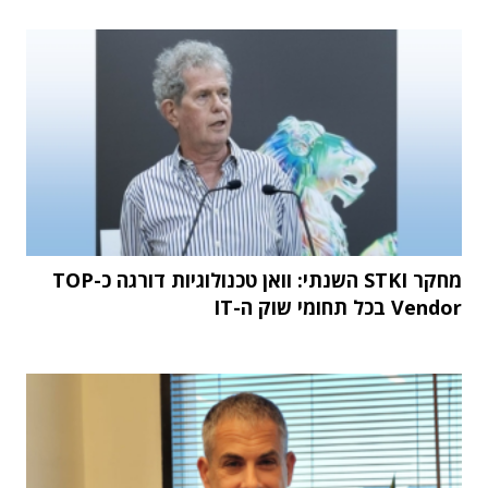
מחקר STKI השנתי: וואן טכנולוגיות דורגה כ-TOP
Vendor בכל תחומי שוק ה-IT