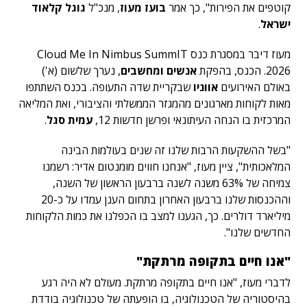
קוטפים את הפירות", כך אמר
בועז מעוז
, מנכ"ל
גוגל קלאוד
ישראל
.
מעוז דיבר במסגרת כנס Cloud Me In Nimbus SummIT
2026. הכנס, בהפקת
אנשים ומחשבים
, נערך שלשום (א')
באולם האירועים
אווניו
שבקריית שדה התעופה. בכנס השתתפו
מאות לקוחות מארגונים מהמגזר הממשלתי והציבורי, ואת המליאה
המרכזית בו הנחה העיתונאי ופרשן חדשות 12,
עמית סגל
.
"בשל ההשקעות הרבות שלנו זה שנים בעולמות הבינה
המלאכותית", ציין מעוז, "אנחנו חווים מומנטום אדיר: רשמנו
צמיחה של 63% משנה לשנה ברבעון הראשון של השנה,
וההכנסות שלנו ברבעון האחרון בתחום הענן עמדו על כ-20
מיליארד דולרים. כך, הגענו למצב בו הכפלנו את כמות הלקוחות
החדשים שלנו".
"אנו חיים בתקופה מרתקת"
לדברי מעוז, "אנו חיים בתקופה מרתקת. מעולם לא היה רגע
בהיסטוריה של הטכנולוגיה, בו הופעתה של טכנולוגיה בודדת