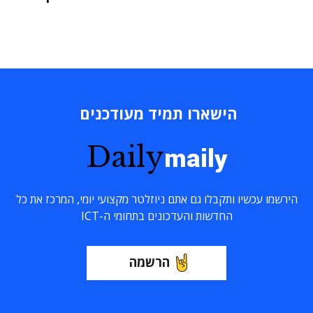
הישארו תמיד מעודכנים
Daily
maily
הירשמו עכשיו ותקבלו גם אתם ניוזלטר מקצועי יומי, המרכז את כל
החדשות והעדכונים בתחומי ה-ICT
הרשמה