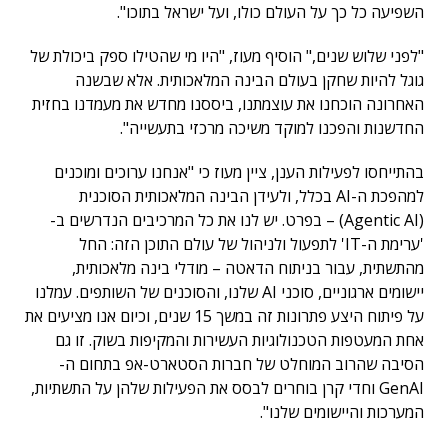
השפיעה כל כך על העולם כולו, ועל ישראל בתוכו".
"לפני שלוש שנים," הוסיף מעוז, "היו מי שהטילו ספק ביכולת של
גוגל להיות שחקן בעולם הבינה המלאכותית. אלא שבשנה
האחרונה הוכחנו את עוצמתנו, ביססנו מחדש את מעמדנו בחזית
החדשנות והפכנו למוקד משיכה מרכזי בתעשייה".
בהתייחסו לפעילות הענן, ציין מעוז כי "אנחנו ערוכים ומוכנים
למהפכת ה-AI בכלל, ולעידן הבינה המלאכותית הסוכנית
(Agentic AI) – בפרט. יש לנו את כל המרכיבים הנדרשים ב-
'ערימת ה-IT' לתפעול ולניהול של עולם התוכן הזה: החל
מהתשתית, עבור בניתוח הדאטה – מודלי בינה מלאכותית,
יישומים ארגוניים, סוכני AI שלנו, והסוכנים של השותפים. עמלנו
על פיתוח היצע פתרונות זה במשך 15 שנים, וכיום אנו מציעים את
אחת המעטפות הטכנולוגיות העשירות והמקיפות בשוק. זו גם
הסיבה שהרוב המוחלט של חברות הסטארט-אפ בתחום ה-
GenAI וחדי קרן בוחרים לבסס את הפעילות שלהן על התשתיות,
המערכות והיישומים שלנו".