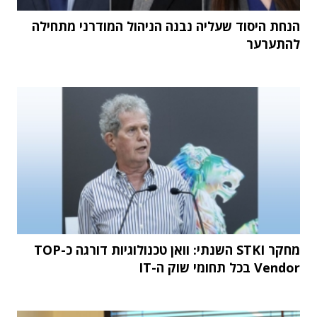
הנחת היסוד שעליה נבנה הניהול המודרני מתחילה
להתערער
מחקר STKI השנתי: וואן טכנולוגיות דורגה כ-TOP
Vendor בכל תחומי שוק ה-IT