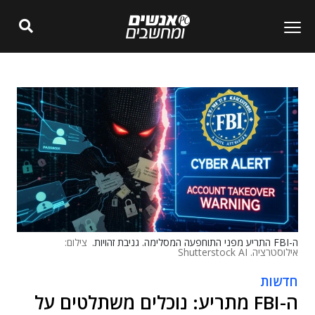
ה-FBI התריע מפני התוחפעה המסלימה. גניבת זהויות.
צילום:
אילוסטרציה. Shutterstock AI
חדשות
ה-FBI מתריע: נוכלים משתלטים על