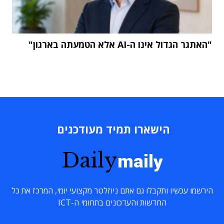
"האתגר הגדול אינו ה-AI אלא הטמעתה בארגון"
הישארו תמיד מעודכנים
Daily
maily
הירשמו עכשיו ותקבלו גם אתם ניוזלטר מקצועי יומי, המרכז את כל
החדשות והעדכונים בתחומי ה-ICT