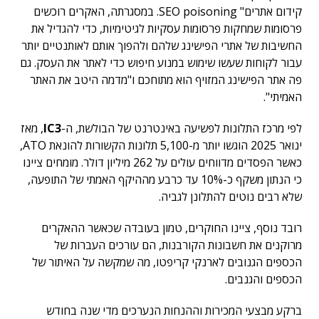
קידום אתרים" SEO poisoning. במסגרתה, האקרים רוכשים
פרסומות שמחקות פרסומות עסקיות לגיטימיות, כדי להגדיל את
החשיבות של אתרי הפישינג שלהם ולהפוך אותם לאותנטיים יותר
עבור לקוחות שעשו שימוש במנוע חיפוש כדי לאתר את העסק. גם
פה אתר הפישינג המזויף הוא מתוחכם ו"מדמה היטב את האתר
האמיתי".
לפי מרכז התלונות לפשיעה באינטרנט של הבולשת, ה-
IC3
, מאז
ינואר 2025 הוגשו יותר מ-5,100 תלונות הקשורות להונאת ATO,
כאשר הפסדים מדווחים עולים על 262 מיליון דולר. מומחים ציינו
כי הנתון משקף כ-10% עד כרבע מההיקף האמתי של התופעה,
שלא רבים נוטים להתלונן לגביה.
רובד נוסף, ציינו החוקרים, טמון בעובדה שכאשר ההאקרים
מרוקנים את חשבונות הקורבנות, הם עורכים העברות של
הכספים הגנובים לארנקי קריפטו, מה שמקשה על האיתור של
הכספים והגנבים.
ברקע מבצעי המכירות וההנחות הנערכים מדי שנה בחודש