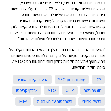
נובמבר, יום הרווקים הסיני, בלאק פריידי וסייבר מאנדיי,
המושכים מיליוני קונים ברשת, ה-FBI ציין כי "העלייה ברכישות
דיגיטליות יוצרת סביבה אידיאלית להונאות השתלטות על
חשבונות. כאשר צרכנים מבקרים לעיתים קרובות באתרים
קמעונאיים לא מוכרים, ופועלים במהירות להשגת עסקאות לזמן
מוגבל, פושעי סייבר מפעילים שיחות תמיכה מזויפות, דפי פישינג
ופרסומות מזויפות – שמתחזים לפורטלי תשלום או הנחות".
"הפעילות המקוונת המוגברת במהלך מבצעי ההנחות, מקלה על
עבודת התוקפים, ומקשה על הקורבנות לזהות סימנים חשודים –
מה שהופך את עונת הקניות לחלון רווחי להונאות מסוג ATO",
סיכמו חוקרי הבולשת.
IC3
SEO poisoning
הרעלת קידום אתרים
הונאת רשת
OTP
ATO
ארנקי קריפטו
בלאק פריידי
השתלטות על חשבונות
MFA