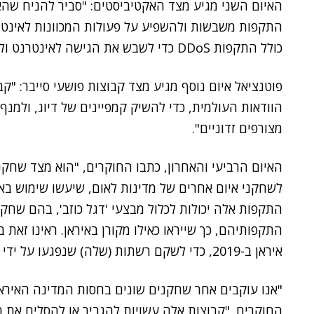
האיום השני מגיע מצד האקטיביסטים: "סביר להניח שהא
התקפות משבשות ולהשפיע על פעולות המכוונות לאינטרסי
כולל התקפות DDoS כדי לשבש את הגישה לאינטרנט ולהשפיע על פעולות בפלטפורמות מדיה חברתית".
פוטנציאל איום נוסף מגיע מצד קבוצות פושעי סייבר: "קבו
הוודאות העולמית, כדי להשיק קמפיינים של דיוג, ולמנף
מצורפים זדוניים".
האיום הרביעי והאחרון, כתבו החוקרים, "הוא מצד שחקנ
לשחקני איום אחרים של מדינות לאום, שיעשו שימוש בא
התקפות אלה יכולות לכלול מבצעי 'דגל כוזב', בהם שחק
התקפותיהם, כך שייראו כאילו מקורן באיראן. ראינו זא
איראן ב-2019, כדי לשקם רשתות (שלה) שנפגעו על ידי שחקנים איראניים".
החוקרים. "קבוצות אלה עשויות להגביר או להסלים את ה