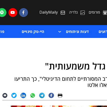
פורומים
גלריה
DailyMaily
ועים
דעות וניתוחים
היי-טק מינויים
פו
 גדל משמעותית"
ת
המסורתיים לתחום הדיגיטלי", כך התריעו
ת