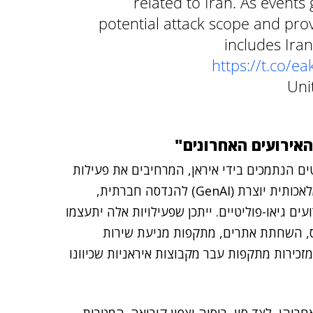
related to Iran. As events
potential attack scope and pr
includes Ira
https://t.co/
האירועים האחרונים"
ים הנתמכים בידי איראן, המרחיבים את פעילות
הסייבר הגלובלית שלהם בכמה דרכים: מינוף של בינה מלאכותית יוצרת (GenAI) להנדסה חברתית,
ים גיאו-פוליטיים. ייתכן שפעילויות אלה יתעצמו
רס, השחתת אתרים, מתקפות מניעת שירות
מגב', המזכירות מתקפות עבר מקבוצות איראניות שכיוונו