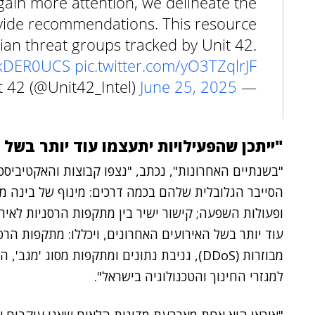
 gain more attention, we delineate the
ovide recommendations. This resource
nian threat groups tracked by Unit 42.
eakDER0UCS
pic.twitter.com/yO3TZqlrJF
June 25, 2025
— Unit 42 (@Unit42_Intel)
"ייתכן שהפעילויות יתעצמו עוד יותר בשל 
"בשנתיים האחרונות", נכתב, "נצפו קבוצות והאקטיביסט
ופעולות השפעה; קישור ישיר בין מתקפות הרסניות לאירוע
עוד יותר בשל האירועים האחרונים, ויכללו: מתקפות ה
מבוזרות (DDoS), גניבת נתונים ומתקפות מסוג '
למגזרי החינוך והטכנולוגיה בישראל".