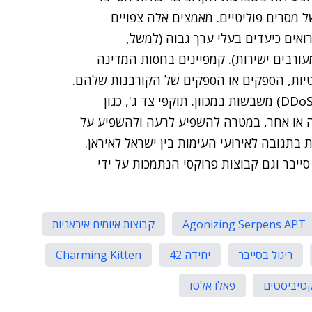
מסרים פוליטיים. מאמצים אלה צפויים
ואים כיעדים בעלי ערך גבוה (למשל,
עורבים ישירות). קמפיינים בחסות המדינה
ות, הספקים או הספקים של הקורבנות שלהם.
רוב מתקפות הסייבר שדווחו הן התקפות מניעת שירות (DDoS) משבשות במכוון. תוקפי צד ג', כגון
ה או אחר, במטרה להשפיע לרעה ולהשפיע על
בוצות האקרים פעילות בתגובה לאירועי העימות בין ישראל לאיראן.
ייבר וגם קבוצות פרוקסי הנתמכות על ידי
Agonizing Serpens APT
קבוצות איומים איראניות
ריגול בסייבר
יחידה 42
Charming Kitten
טיביסטים
פאלו אלטו