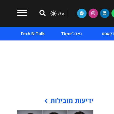
דקאסט
גאדג'Time
Tech N Talk
וכן פרסומי
תוכן פרסומי
וכן פרסומי
ידיעות מובילות