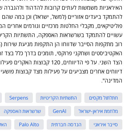
האיראניות משמשות לעתים קרובות להדהוד ולהגברה של 
להתמקד ביעדים אזוריים (למשל, ישראל) וכן במה שהם ר
פוליטיקאים, מקבלי החלטות מרכזיים וגורמים אחרים המ
עשויים להתמקד בשרשראות האספקה, התשתיות הקריטי
האקטיביסטים ושחקני פרוקסי, תומכים בדרך כלל בצד ז
הצד השני. על פי הדיווחים, 120 ק
דיווחים אחרים מצביעים על פעילות מצד קבוצות פושעי ס
המדינה".
חתלתול מקסים
התשתיות הקריטיות
Serpens
מלחמת איראן-ישראל
GenAI
שרשראות האספקה
סייבר איראני
הנדסה חברתית
Palo Alto
האק