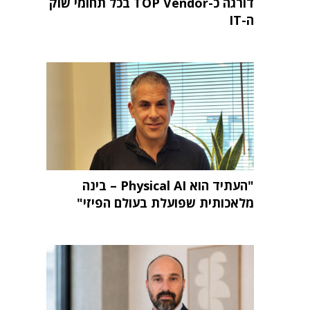
דורגה כ-TOP Vendor בכל תחומי שוק
ה-IT
"העתיד הוא Physical AI – בינה
מלאכותית שפועלת בעולם הפיזי"