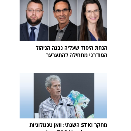
הנחת היסוד שעליה נבנה הניהול
המודרני מתחילה להתערער
מחקר STKI השנתי: וואן טכנולוגיות