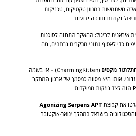
יהן, לצד סין, רוסיה וצפון קוריאה. המטרות
 אלה משתמשות במגוון טקטיקות, טכניקות
ית איראנית לריגול: ההאקר התחזה לסוכנות
ויפים כדי לאסוף נתוני מבקרים נרחבים, מה
תלתול מקסים
(CharmingKitten) – או בשמה
 משתמשת ב-GenAI ב-PDF זדוני, אותו היא מסווה כמסמך של ארגון המחקר
אלטו את קבוצת
Agonizing Serpens APT
והטכנולוגיה בישראל במהלך ינואר-אוקטובר