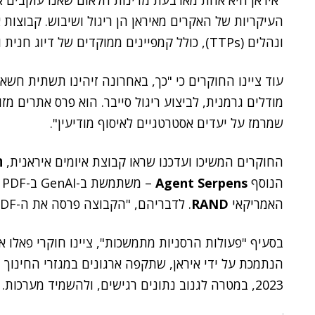
"איראן היא אחת מארבעת מדינות הלאום שאנו עוקבים אחר
העיקריות של האקרים מאיראן הן ריגול ושיבוש. קבוצות
ונהלים (TTPs), כולל קמפיינים ממוקדים של דיוג חנית וניצול נקודות תורפה ידועות".
עוד ציינו החוקרים כי "כך, באחרונה זיהינו תשתית חשא
מודלים גרמנית, לביצוע ריגול סייבר. הוא פרס אתרים מז
שמרמז על יעדים אסטרטגיים לאיסוף מודיעין".
החוקרים המשיכו ועדכנו שראו קבוצת איומים איראנית,
ח
הנוסף
Agent Serpens
–
האמריקאי
RAND
. לדבריהם, "הקבוצה פרסה את ה-PDF הזה לצד נוזקות ממוקדות".
בסעיף "פעולות הרסניות מתמשכות", ציינו חוקרי פאלו 
הנתמכת על ידי איראן, שתקפה ארגונים במגזרי החינוך 
2023, במטרה לגנוב נתונים רגישים, ולהשמיד מערכות.