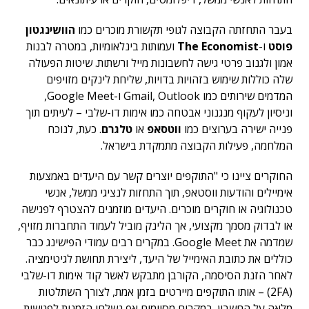
בעבר התחזתה הקבוצה לגופי תקשורת מוכרים כמו
הוושינגטון
פוסט
ו-
The Economist
ועמותות בינלאומיות, במטרה לבנות
אמון ולגנוב פרטי גישה לחשבונות מייל ורשתות. שיטות הפעולה
שלה כוללות שימוש בזהויות בדויות, שליחת לינקים מזויפים
המדמים שירותים כמו Gmail, Outlook ו-Google Meet,
וניסיון לעקוף מנגנוני אבטחה כמו אימות דו-שלבי – לעיתים תוך
פנייה ישירה בערוצים כמו
ווטסאפ
או
טלגרם
. כעת, לנוכח
המלחמה, פעילות הקבוצה מתמקדת בישראל.
החוקרים ציינו כי "התוקפים יוצרים קשר עם היעדים באמצעות
אימיילים והודעות ווסטאפ, תוך התחזות לנציגי ממשל, אנשי
טכנולוגיה או חוקרים מוכרים. היעדים מוזמנים להצטרף לפגישה
או לבדוק מסמך מקצועי, אך הלינק מוביל לעמוד התחברות מזויף,
שמדמה את Google Meet. במקרים רבים עמודי הפישינג כבר
כוללים את כתובת האימייל של היעד, ליצירת תחושת לגיטימציה.
לאחר הזנת הסיסמה, הקורבן מתבקש לאשר קוד אימות דו-שלבי
(2FA) – אותו התוקפים מיירטים בזמן אמת, לצורך השתלטות
מלאה על החשבון. במקרים מסוימים אף נשלחו הזמנות לפגישות