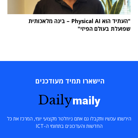
"העתיד הוא Physical AI – בינה מלאכותית
שפועלת בעולם הפיזי"
הישארו תמיד מעודכנים
Daily
maily
הירשמו עכשיו ותקבלו גם אתם ניוזלטר מקצועי יומי, המרכז את כל
החדשות והעדכונים בתחומי ה-ICT