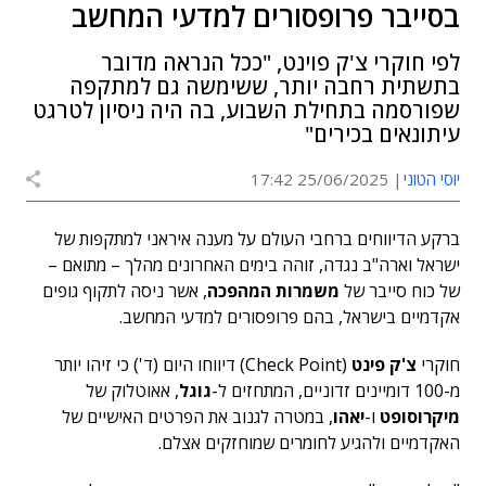
בסייבר פרופסורים למדעי המחשב
לפי חוקרי צ'ק פוינט, "ככל הנראה מדובר
בתשתית רחבה יותר, ששימשה גם למתקפה
שפורסמה בתחילת השבוע, בה היה ניסיון לטרגט
עיתונאים בכירים"
יוסי הטוני
25/06/2025 17:42
ברקע הדיווחים ברחבי העולם על מענה איראני למתקפות של
ישראל וארה"ב נגדה, זוהה בימים האחרונים מהלך – מתואם –
של כוח סייבר של
משמרות המהפכה
, אשר ניסה לתקוף גופים
אקדמיים בישראל, בהם פרופסורים למדעי המחשב.
חוקרי
צ'ק פינט
(Check Point) דיווחו היום (ד') כי זיהו יותר
מ-100 דומיינים זדוניים, המתחזים ל-
גוגל
, אאוטלוק של
מיקרוסופט
ו-
יאהו
, במטרה לגנוב את הפרטים האישיים של
האקדמיים ולהגיע לחומרים שמוחזקים אצלם.