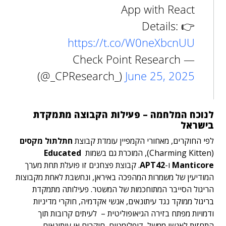
App with React
👉 Details:
https://t.co/W0neXbcnUU
— Check Point Research
(@_CPResearch_)
June 25, 2025
לנוכח המלחמה – פעילות הקבוצה מתמקדת
בישראל
לפי החוקרים, מאחורי הקמפיין עומדת קבוצת
חתלתול מקסים
(Charming Kitten), המוכרת גם בשמות
Educated
Manticore
ו-
APT42
. קבוצת פצחנים זו פועלת תחת מערך
המודיעין של משמרות המהפכה באיראן, ונחשבת לאחת מקבוצות
הריגול הסייבר המתוחכמות של המשטר. פעילותה מתמקדת
בריגול ממוקד נגד עיתונאים, אנשי אקדמיה, חוקרי מדיניות
ודמויות מפתח בזירה הגיאופוליטית – לעיתים קרובות תוך
התחזות לאנשי ממשל, דיפלומטים, חוקרים או עיתונאים.